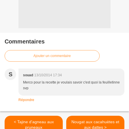
Commentaires
Ajouter un commentaire
S
souad
13/10/2014 17:34
Merco pour la recette je voulais savoir c'est quoi la feuilletinne
svp
Répondre
< Tajine d'agneau aux
Nougat aux cacahuètes et
pruneaux
aux dattes >