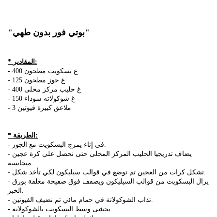
"بوتي فور بدون طهي"
* المقادير:
- 400 غ بسكويت مطحون
- 125 غ جوز مطحون
- 400 غ حليب مركز محلى
- 150 غ شوكولاته سوداء
- 3 ملاعق كبيرة فيوتين
* الطريقة:
- في إناء يمزج البسكويت مع الجوز.
- يضاف تدريجيا الحليب المركز المحلى حتى نحصل على كرة عجين
متجانسة.
- تشكل كرات من العجين تم توضع في قوالب سيليكون لكي تأخد شكل.
- يزال البسكويت من قوالب السيليكون ويصفف فوق صفيحة مغلفة بورق
الخبز.
- تذاب الشوكوﻻتة في حمام مائي ثم نضيف الفيوتين.
- يحشى وسط البسكويت بالشوكوﻻتة.