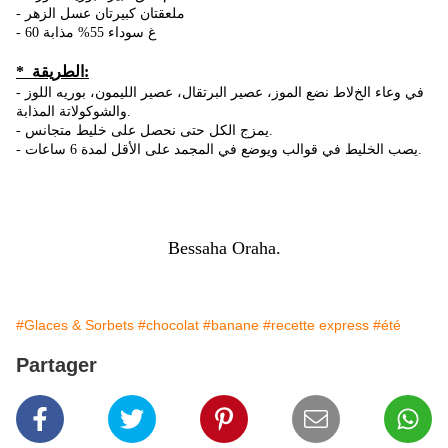
- ملعقتان كبيرتان عسل الزهر
- 60 غ سوداء 55% مذابة
* الطريقة:
- في وعاء الخﻻط نضع الموز، عصير البرتقال، عصير الليمون، بوريه اللوز
والشوكوﻻتة المذابة.
- يمزج الكل حتى نحصل على خليط متجانس.
- يصب الخليط في قوالب ويوضع في المجمد على اﻷقل لمدة 6 ساعات.
Bessaha Oraha.
#Glaces & Sorbets
#chocolat
#banane
#recette express
#été
Partager