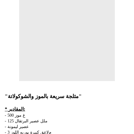
"مثلجة سريعة بالموز والشوكوﻻتة"
* المقادير:
- 500 غ موز
- 125 ملل عصير البرتقال
- عصير ليمونة
- 3 مﻻعق كبيرة بوريه اللوز