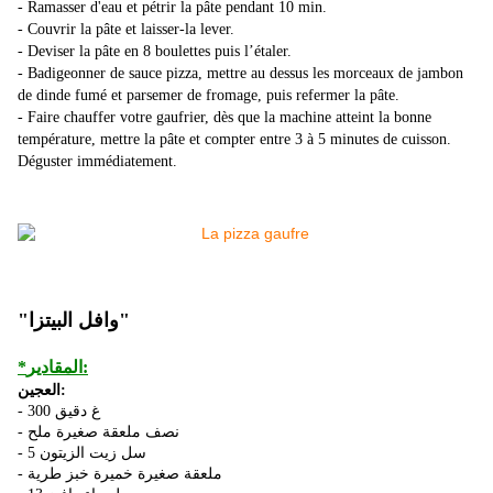
- Ramasser d'eau et pétrir la pâte pendant 10 min.
- Couvrir la pâte et laisser-la lever.
- Deviser la pâte en 8 boulettes puis l’étaler.
- Badigeonner de sauce pizza, mettre au dessus les morceaux de jambon
de dinde fumé et parsemer de fromage, puis refermer la pâte.
- Faire chauffer votre gaufrier, dès que la machine atteint la bonne
température, mettre la pâte et compter entre 3 à 5 minutes de cuisson.
Déguster immédiatement.
"وافل البيتزا"
*المقادير:
العجين:
- 300 غ دقيق
- نصف ملعقة صغيرة ملح
- 5 سل زيت الزيتون
- ملعقة صغيرة خميرة خبز طرية