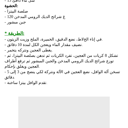
- 13 سل ماء دافئ
الحشوة:
- صلصة البيتزا
- 120 غ شرائح الديك الرومي المدخن
- جبن مبشور
* الطريقة:
- في إناء الخﻻط، نضع الدقيق، الخميرة، الملح وزيت الزيتون.
- نضيف مقدار الماء ويعجن الكل لمدة 10 دقائق.
- يغطی العجين ونتركه يتخمر.
- تشكل 8 كريات من العجين، تفرد الكريات ثم تدهن بصلصة البيتزا، ثم
توزع شرائح الديك الرومي المدخن والجبن المبشور ثم ترفع أطراف
العجين ويغلق بإحكام.
- تسخن آلة الوافل، نضع العجين في اﻵلة ونتركة لكي ينضج من 3 إلی 5
دقائق.
- تقدم الوافل بيتزا ساخنة.