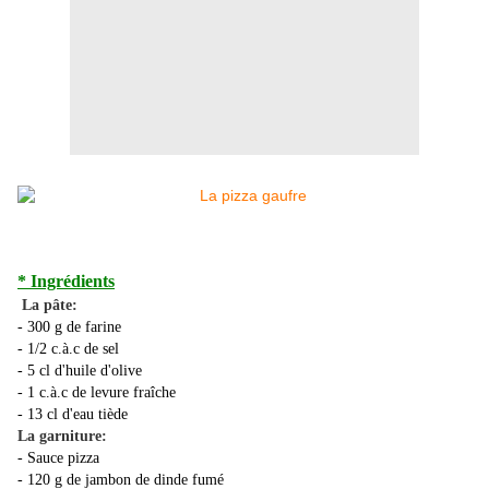
* Ingrédients
La pâte:
- 300 g de farine
- 1/2 c.à.c de sel
- 5 cl d'huile d'olive
- 1 c.à.c de levure fraîche
- 13 cl d'eau tiède
La garniture:
- Sauce pizza
- 120 g de jambon de dinde fumé