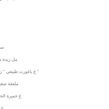
بيضا
 g سكر
- 100 مل زبدة مذابة
- 100 غ ياغورت طبيعي " زبادي "
ملعقة صغيرة
- 12 غ خميرة الحلويات
-170 غ دقيق