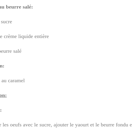
u beurre salé:
 sucre
e crème liquide entière
beurre salé
n:
n au caramel
on:
:
 les oeufs avec le sucre, ajouter le yaourt et le beurre fondu 