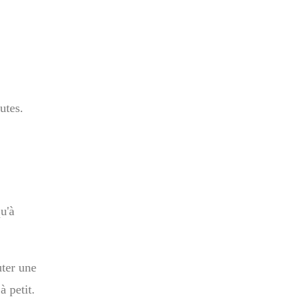
utes.
u'à
uter une
à petit.