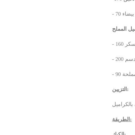
- 160 ر
- 90 حة
التزيين:
بالكراميل
الطريقة:
الكيك: