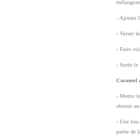
mélangean
- Ajouter l
- Verser l
- Faire cu
- Sortir le
Caramel a
- Mettre l
obtenir un
- Une fois
partie de 