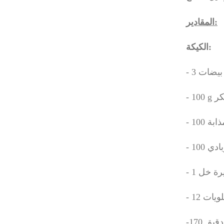
المقادير:
الكيكة:
- 3 ت
- 100
- 1  خل