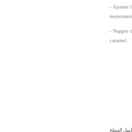
- Ajouter 
moyennemen
- Napper d
caramel.