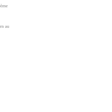
crème
orn au