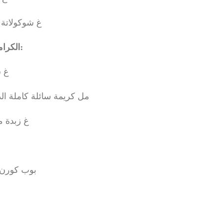
- 70 غ شوكولاتة بيضاء
الكراميل المملح:
غ سك
- 200 مل كريمة سائلة كاملة الدسم
غ زبدة ممل
بوب كورن 