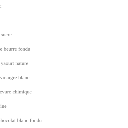
:
 sucre
e beurre fondu
 yaourt nature
 vinaigre blanc
levure chimique
rine
chocolat blanc fondu