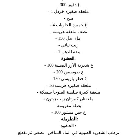
- 300 غ دقيق
- 1 ملعقة صغيرة خردل
- ملح
- 4 غ خميرة الحلويات
- نصف ملعقة هريسة
مل
- 150 ماء
- زيت نباتي
- 1 بيضة للدهن
الحشوة:
- 100 غ
شعرية الأرز الصينية
- 200 غ صوصيص
- 150 غ فطر باريسي
- 1/2ملعقة صغيرة هريسة
- ملعقة كبيرة صلصة الصوجا سميكة
- ملعقتان كبيرتان زيت زيتون
- بصلة مفرومة
- 100 غ جبن مبشور
الطريقة:
الحشوة :
- ترطب الشعرية الصينية في الماء الساخن. تصفى ثم تقطع.