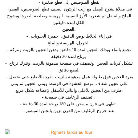
- يقطع الصوصيص إلى قطع صغيرة
في مقلاة يشوح البصل مع زيت الزيتون نضيف قطع الصوصيص، الفطر،
الملح والفلفل ثم شعرية الأرز الصينية، الهريسة وصلصة الصوجا ويشوح
الكل لمدة دقيقتين.
العجين:
- في إناء الخلاط يوضع الدقيق، خميرة الحلويات،
الهريسة
،
الخردل
والملح.
- تجمع بالماء ويدلك العجين لمدة 10 دقائق. يدهن العجين بالزيت ونتركه
يرتاح لمدة 20 دقيقة
- تشكل كريات العجين وتصفف في صفيحة مدهونة بالزيت. وتترك ترتاح
لبضع دقائق.
- يفرد العجين فوق طاولة عمل مدهونة بالزيت. تفرد بالأصابع حتى نحصل
على عجين شفاف، توضع الحشوة في الوسط ويتنى العجين ثم يتنى
طرف من العجين للأعلى والثاني للأسفل لإعطاءه شكل مربع.
- تصفف الرغايف في صفيحة .
- تطهى في فرن مسخن على 180 درجة لمدة 30 دقيقة.
- عند خروج الرغايف من الفرن تزين بالجبن المبشور.