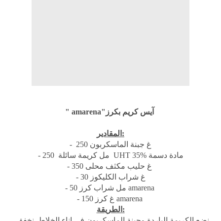
" amarena"آيس كريم بكرز
المقادير:
- 250 غ جبنة الماسكربون
- 250 مل كريمة سائلة UHT 35% مادة دسمة
- 350 غ حليب مكثف محلى
- 30 غ شراب الكليكوز
- 50 مل شراب كرز amarena
- 150 غ كرز amarena
الطريقة:
- نضع الكريمة الباردة وجبنة الماسكربون في إناء الخلاط. نخفق