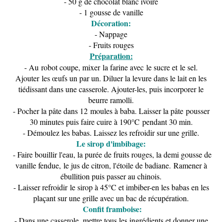
- 50 g de chocolat blanc ivoire
- 1 gousse de vanille
Décoration:
- Nappage
- Fruits rouges
Préparation:
- Au robot coupe, mixer la farine avec le sucre et le sel.
Ajouter les œufs un par un. Diluer la levure dans le lait en les
tiédissant dans une casserole. Ajouter-les, puis incorporer le
beurre ramolli.
- Pocher la pâte dans 12
moules à baba. Laisser la pâte pousser
30 minutes puis faire cuire à 190°C pendant 30 min.
- Démoulez les babas. Laissez les refroidir sur une grille.
Le sirop d'imbibage:
- Faire bouillir l'eau, la purée de fruits rouges, la demi gousse de
vanille fendue, le jus de citron, l'étoile de badiane. Ramener à
ébullition puis passer au chinois.
- Laisser refroidir le sirop à 45°C et imbiber-en les babas en les
plaçant sur une grille avec un bac de récupération.
Confit framboise:
- Dans une casserole, mettre tous les ingrédients et donner une