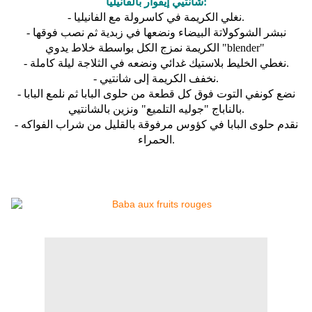
شانتيي إيفوار بالفانيليا:
- نغلي الكريمة في كاسرولة مع الفانيليا.
- نبشر الشوكولاتة البيضاء ونضعها في زبدية ثم نصب فوقها
الكريمة نمزج الكل بواسطة خلاط يدوي "blender"
- نغطي الخليط بلاستيك غدائي ونضعه في الثلاجة ليلة كاملة.
- نخفف الكريمة إلى شانتيي.
- نضع كونفي التوت فوق كل قطعة من حلوى البابا ثم نلمع البابا
بالناباج "جوليه التلميع" ونزين بالشانتيي.
- نقدم حلوى البابا في كؤوس مرفوقة بالقليل من شراب الفواكه
الحمراء.