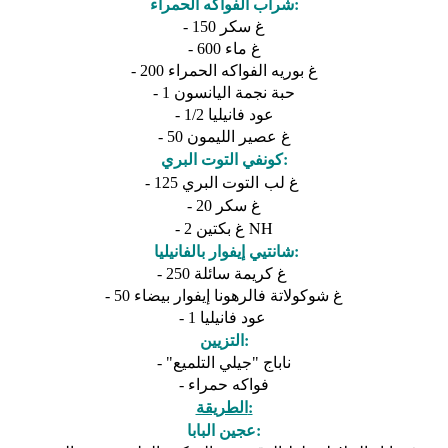
شراب الفواكه الحمراء:
- 150 غ سكر
- 600 غ ماء
- 200 غ بوريه الفواكه الحمراء
- 1 حبة نجمة اليانسون
- 1/2 عود فانيليا
- 50
عصير الليمون
غ
كونفي التوت البري:
غ لب التوت البري
- 125
غ سكر
- 20
غ بكتين NH
- 2
شانتيي إيفوار بالفانيليا:
- 250 غ كريمة سائلة
- 50 غ شوكولاتة فالرهونا إيفوار بيضاء
- 1 عود فانيليا
التزيين:
- "ناباج "جيلي التلميع
- فواكه حمراء
الطريقة:
عجين البابا: