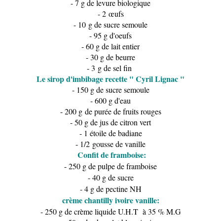
- 7 g de levure biologique
- 2 œufs
- 10 g de sucre semoule
- 95 g d'oeufs
- 60 g de lait entier
- 30 g de beurre
- 3 g de sel fin
Le sirop d'imbibage recette " Cyril Lignac "
- 150 g de sucre semoule
- 600 g d'eau
- 200 g de purée de fruits rouges
- 50 g de jus de citron vert
- 1 étoile de badiane
- 1/2 gousse de vanille
Confit de framboise:
- 250 g de pulpe de framboise
- 40 g de sucre
- 4 g de pectine NH
crème chantilly ivoire vanille:
- 250 g de crème liquide U.H.T à 35 % M.G