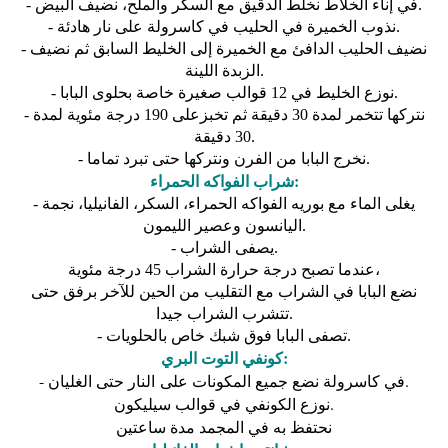
- في إناء الخلاط نخلط الدقيق مع السكر والملح، نضيف البيض.
- نذوب الخميرة في الحليب في كاسرولة على نار هادئة.
- نضيف الحليب الدافئ مع الخميرة إلى الخليط السابق ثم نضيف
الزبدة اللينة.
- نوزع الخليط في 12 قوالب صغيرة خاصة بحلوى البابا.
- نتركها تتخمر لمدة 30 دقيقة ثم تخبزعلى 190 درجة مئوية لمدة
30 دقيقة.
- نخرج البابا من الفرن ونتركها حتی تبرد تماما.
شراب الفواكه الحمراء:
- يغلی الماء مع بوريه الفواكه الحمراء، السكر، الفانيليا، نجمة
اليانسون وعصير الليمون.
- يصفى الشراب.
عندما تصبح درجة حرارة الشراب 45 درجة مئوية،
نضع البابا في الشراب مع التقليب من الحين للآخر برفق حتی
تتشرب الشراب جيدا.
- تصفی البابا فوق شبك خاص بالحلويات.
كونفي التوت البري:
- في كاسرولة نضع جميع المكونات على النار حتى الغليان.
نوزع الكونفي في قوالب سيليكون.
نحتفظ به في المجمد مدة ساعتين