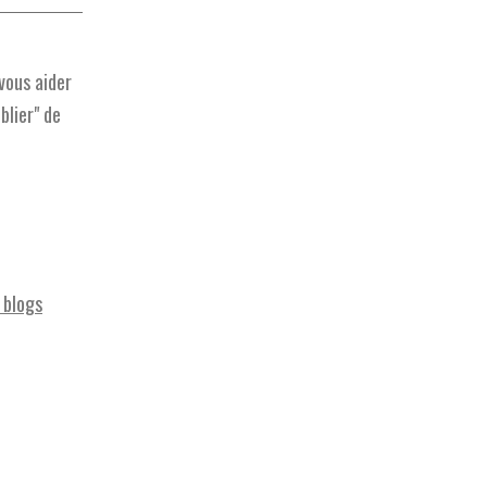
vous aider
blier" de
s blogs