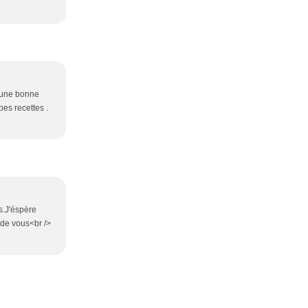
e une bonne
bes recettes .
s.J'éspère
r de vous<br />