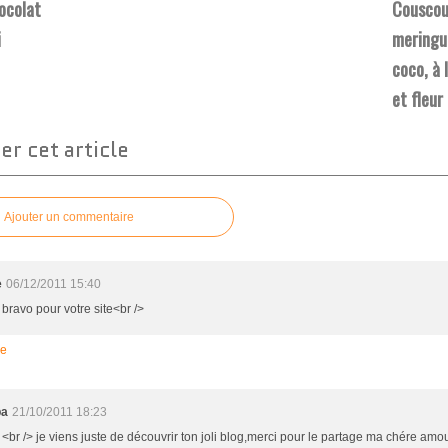
ocolat
Couscou
i
meringué
coco, à 
et fleur
r cet article
Ajouter un commentaire
e
06/12/2011 15:40
 bravo pour votre site<br />
re
ba
21/10/2011 18:23
 <br /> je viens juste de découvrir ton joli blog,merci pour le partage ma chére amou