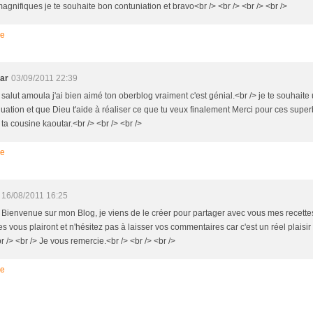
agnifiques je te souhaite bon contuniation et bravo<br /> <br /> <br /> <br />
re
ar
03/09/2011 22:39
 salut amoula j'ai bien aimé ton oberblog vraiment c'est génial.<br /> je te souhait
nuation et que Dieu t'aide à réaliser ce que tu veux finalement Merci pour ces super
 ta cousine kaoutar.<br /> <br /> <br />
re
16/08/2011 16:25
> Bienvenue sur mon Blog, je viens de le créer pour partager avec vous mes recette
es vous plairont et n'hésitez pas à laisser vos commentaires car c'est un réel plaisi
br /> <br /> Je vous remercie.<br /> <br /> <br />
re