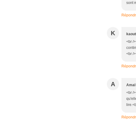
sont m
Répond
K
kaout
<br />
conti
<br />
Répond
A
Amal
<br /
qu'ell
lire.<
Répond