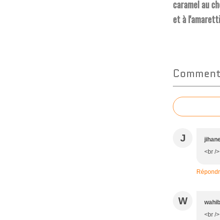
caramel au ch
et à l'amarett
Commente
J
jihan
<br />
Répond
W
wahi
<br />