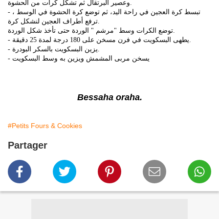
وعصير البرتقال ثم تشكل كرات من الحشوة.
- تبسط كرة العجين في راحة اليد، ثم توضع كرة الحشوة في الوسط ،
ترفع أطراف العجين لنشكل كرة.
توضع الكرات وسط "مرشم " الوردة حتى تأخذ شكل الوردة.
- يطهى البسكويت في فرن مسخن على 180 درجة لمدة 25 دقيقة.
- يزين البسكويت بالسكر البودرة.
- يسخن مربى المشمش ويزين به وسط البسكويت
Bessaha oraha.
#Petits Fours & Cookies
Partager