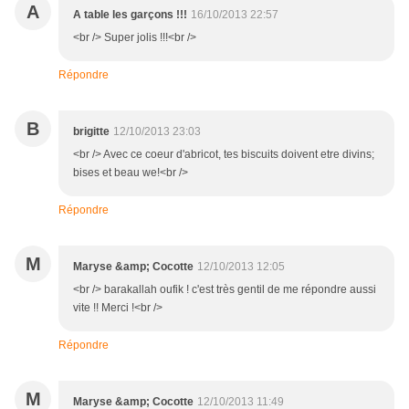
A
A table les garçons !!!
16/10/2013 22:57
<br /> Super jolis !!!<br />
Répondre
B
brigitte
12/10/2013 23:03
<br /> Avec ce coeur d'abricot, tes biscuits doivent etre divins;
bises et beau we!<br />
Répondre
M
Maryse &amp; Cocotte
12/10/2013 12:05
<br /> barakallah oufik ! c'est très gentil de me répondre aussi
vite !! Merci !<br />
Répondre
M
Maryse &amp; Cocotte
12/10/2013 11:49