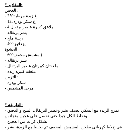
* المقادير:
العجين :
- 250غ زبدة مرطبة
- 125غ سكر بودرة
- 4 ملاعق كبيرة عصير برتقال
- بشر برتقالة
- رشة ملح
- 400غ دقيق
الحشوة :
- 600غ مشمش مجفف
- بشر برتقالة
- ملعقتان كبيرتان عصير البرتقال
- ملعقة كبيرة زبدة
التزيين :
- سكر بودرة
- مربى المشمس
* الطريقة:
- تمزج الزبدة مع السكر، نضيف بشر وعصير البرتقال، الملح و الدقيق
ونخلط الكل جيدا حتى نحصل على عجين متجانس.
- تشكل كرات من العجين.
- في خﻻط كهربائي يطحن المشمش المجفف ثم يخلط مع الزبدة، بشر