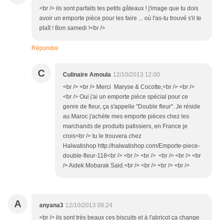
<br /> ils sont parfaits tes petits gâteaux ! j'image que tu dois
avoir un emporte pièce pour les faire ... où l'as-tu trouvé s'il te
plaît ! Bon samedi !<br />
Répondre
C
Culinaire Amoula
12/10/2013 12:00
<br /> <br /> Merci Maryse & Cocotte,<br /> <br />
<br /> Oui j'ai un emporte pièce spécial pour ce
genre de fleur, ça s'appelle "Double fleur". Je réside
au Maroc j'achète mes emporte pièces chez les
marchands de produits patissiers, en France je
crois<br /> tu le trouvera chez
Halwatishop http://halwatishop.com/Emporte-piece-
double-fleur-118<br /> <br /> <br /> <br /> <br /> <br
/> Aidek Mobarak Said.<br /> <br /> <br /> <br />
A
anyana3
12/10/2013 08:24
<br /> ils sont très beaux ces biscuits et à l'abricot ça change