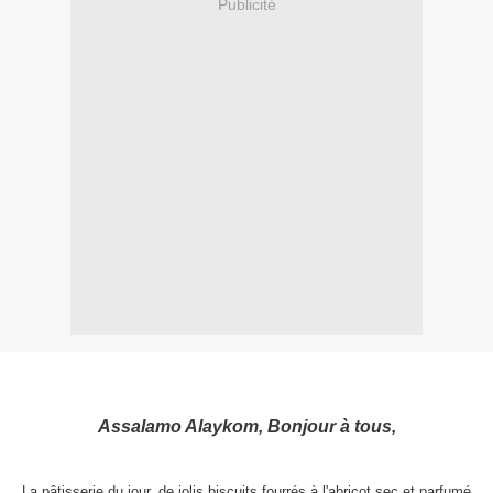
Publicité
Assalamo Alaykom, Bonjour à tous,
La pâtisserie du jour, de jolis biscuits fourrés à l'abricot sec et parfumé