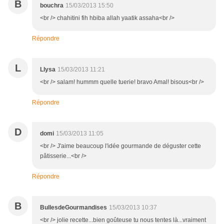
B
bouchra
15/03/2013 15:50
<br /> chahitini fih hbiba allah yaatik assaha<br />
Répondre
L
Llysa
15/03/2013 11:21
<br /> salam! hummm quelle tuerie! bravo Amal! bisous<br />
Répondre
D
domi
15/03/2013 11:05
<br /> J'aime beaucoup l'idée gourmande de déguster cette
pâtisserie...<br />
Répondre
B
BullesdeGourmandises
15/03/2013 10:37
<br /> jolie recette...bien goûteuse tu nous tentes là...vraiment