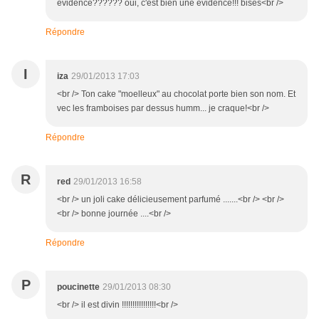
évidence?????? oui, c'est bien une évidence!!! bises<br />
Répondre
I
iza
29/01/2013 17:03
<br /> Ton cake "moelleux" au chocolat porte bien son nom. Et
vec les framboises par dessus humm... je craque!<br />
Répondre
R
red
29/01/2013 16:58
<br /> un joli cake délicieusement parfumé .......<br /> <br />
<br /> bonne journée ....<br />
Répondre
P
poucinette
29/01/2013 08:30
<br /> il est divin !!!!!!!!!!!!!!!!<br />