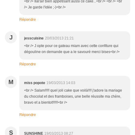
<br /> Ilal'air bien appétisant aussi ce cake...<br /> <br /> <br
/> Je garde l'idée ;-)<br />
Répondre
J
jesscuisine
20/03/2013 21:21
<br /> J opte pour ce gateau miam avec cette confiture qui
dégouline on demande que a le savouré merci bises<br />
Répondre
M
miss popote
19/03/2013 14:03
<br /> Salam!!!!! quel joli cake que voilà!!!! j'adore la mariage
du chocolat et des framboises, une belle réussite ma chère,
bravo et a bientot!!!!!!<br />
Répondre
S
SUNSHINE
19/03/2013 08:27