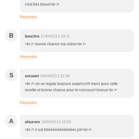
c'est très beau!<br />
Répondre
B
bouchra
17/04/2013 18:11
<br /> bonne chance ma chère<br />
Répondre
S
sorawel
16/04/2013 22:38
<br /> on se regale toujours autant ici!!! merci pour cette
recette et bonne chance pour le concours! bisous<br />
Répondre
A
afaurore
16/04/2013 22:20
<br /> il est trèèèèèèèèèèèèès joli<br />