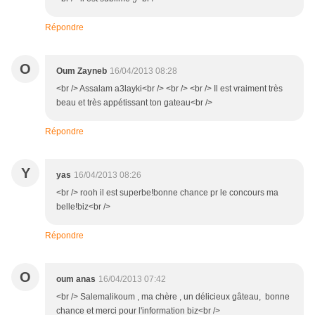
Répondre
O
Oum Zayneb
16/04/2013 08:28
<br /> Assalam a3layki<br /> <br /> <br /> Il est vraiment très
beau et très appétissant ton gateau<br />
Répondre
Y
yas
16/04/2013 08:26
<br /> rooh il est superbe!bonne chance pr le concours ma
belle!biz<br />
Répondre
O
oum anas
16/04/2013 07:42
<br /> Salemalikoum , ma chère , un délicieux gâteau, bonne
chance et merci pour l'information biz<br />