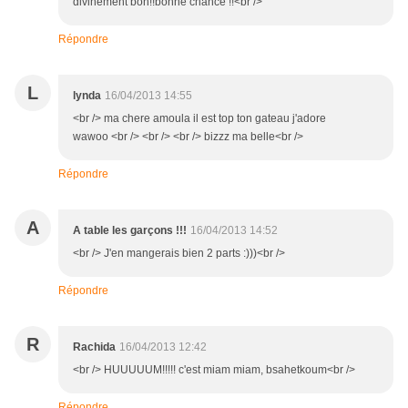
divinement bon!!bonne chance !!<br />
Répondre
L
lynda
16/04/2013 14:55
<br /> ma chere amoula il est top ton gateau j'adore
wawoo <br /> <br /> <br /> bizzz ma belle<br />
Répondre
A
A table les garçons !!!
16/04/2013 14:52
<br /> J'en mangerais bien 2 parts :)))<br />
Répondre
R
Rachida
16/04/2013 12:42
<br /> HUUUUUM!!!!! c'est miam miam, bsahetkoum<br />
Répondre