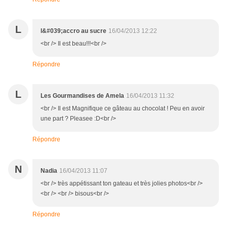
L
l&#039;accro au sucre
16/04/2013 12:22
<br /> Il est beau!!!<br />
Répondre
L
Les Gourmandises de Amela
16/04/2013 11:32
<br /> Il est Magnifique ce gâteau au chocolat ! Peu en avoir
une part ? Pleasee :D<br />
Répondre
N
Nadia
16/04/2013 11:07
<br /> très appétissant ton gateau et très jolies photos<br />
<br /> <br /> bisous<br />
Répondre