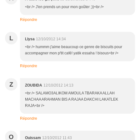
<br /> J'en prends un pour mon goûter ;))<br />
Répondre
L
Llysa
12/10/2012 14:34
<br /> hummm j'aime beaucoup ce genre de biscuits pour
accompagner mon p'tit café! yatik essaha ! bisous<br />
Répondre
Z
ZOUBIDA
12/10/2012 14:13
<br /> SALAMO3ALIKOM AMOULA TBARAKA ALLAH
MACHAA ARAHMAN BIS A RAJAA DAKCHI LAKATLEK
RAJA<br />
Répondre
O
Ouissam
12/10/2012 11:43