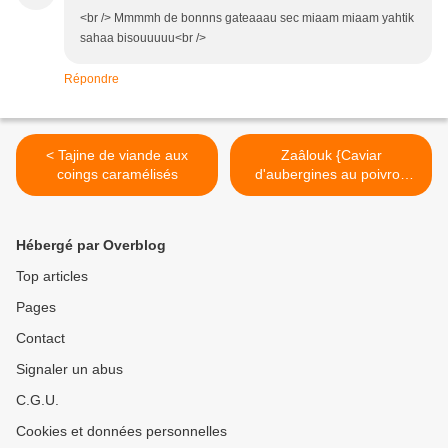
<br /> Mmmmh de bonnns gateaaau sec miaam miaam yahtik
sahaa bisouuuuu<br />
Répondre
< Tajine de viande aux
Zaâlouk {Caviar
coings caramélisés
d'aubergines au poivron
rouge} & {Caviar de
carottes} >
Hébergé par Overblog
Top articles
Pages
Contact
Signaler un abus
C.G.U.
Cookies et données personnelles