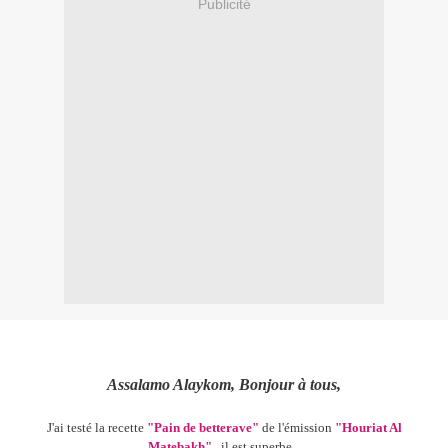
Publicité
Assalamo Alaykom, Bonjour à tous,
J'ai testé la recette
"Pain de betterave"
de l'émission
"Houriat Al
Matebakh"
, il est superbe...