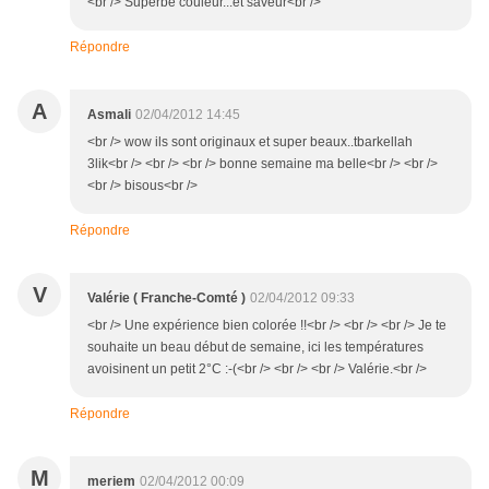
<br /> Superbe couleur...et saveur<br />
Répondre
A
Asmali
02/04/2012 14:45
<br /> wow ils sont originaux et super beaux..tbarkellah
3lik<br /> <br /> <br /> bonne semaine ma belle<br /> <br />
<br /> bisous<br />
Répondre
V
Valérie ( Franche-Comté )
02/04/2012 09:33
<br /> Une expérience bien colorée !!<br /> <br /> <br /> Je te
souhaite un beau début de semaine, ici les températures
avoisinent un petit 2°C :-(<br /> <br /> <br /> Valérie.<br />
Répondre
M
meriem
02/04/2012 00:09