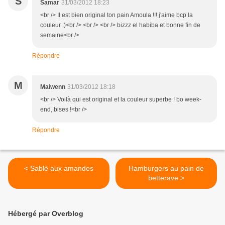
S
Samar
31/03/2012 18:23
<br /> Il est bien original ton pain Amoula !!! j'aime bcp la
couleur :)<br /> <br /> <br /> bizzz el habiba et bonne fin de
semaine<br />
Répondre
M
Maiwenn
31/03/2012 18:18
<br /> Voilà qui est original et la couleur superbe ! bo week-
end, bises !<br />
Répondre
< Sablé aux amandes
Hamburgers au pain de
betterave >
Hébergé par Overblog