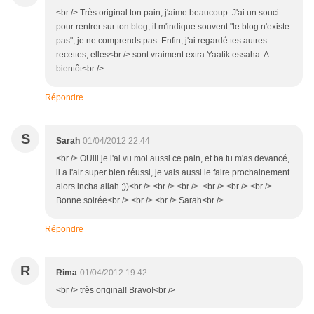
<br /> Très original ton pain, j'aime beaucoup. J'ai un souci
pour rentrer sur ton blog, il m'indique souvent "le blog n'existe
pas", je ne comprends pas. Enfin, j'ai regardé tes autres
recettes, elles<br /> sont vraiment extra.Yaatik essaha. A
bientôt<br />
Répondre
S
Sarah
01/04/2012 22:44
<br /> OUiii je l'ai vu moi aussi ce pain, et ba tu m'as devancé,
il a l'air super bien réussi, je vais aussi le faire prochainement
alors incha allah ;))<br /> <br /> <br /> <br /> <br /> <br />
Bonne soirée<br /> <br /> <br /> Sarah<br />
Répondre
R
Rima
01/04/2012 19:42
<br /> très original! Bravo!<br />