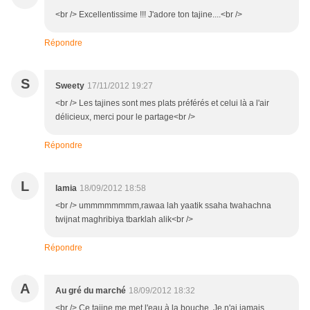
<br /> Excellentissime !!! J'adore ton tajine....<br />
Répondre
S
Sweety
17/11/2012 19:27
<br /> Les tajines sont mes plats préférés et celui là a l'air
délicieux, merci pour le partage<br />
Répondre
L
lamia
18/09/2012 18:58
<br /> ummmmmmmm,rawaa lah yaatik ssaha twahachna
twijnat maghribiya tbarklah alik<br />
Répondre
A
Au gré du marché
18/09/2012 18:32
<br /> Ce tajine me met l'eau à la bouche. Je n'ai jamais