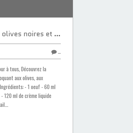
Fekkas salé aux olives noires et au fromage
…
ur à tous, Découvrez la
oquant aux olives, aux
ngrédients: - 1 oeuf - 60 ml
e - 120 ml de crème liquide
il...