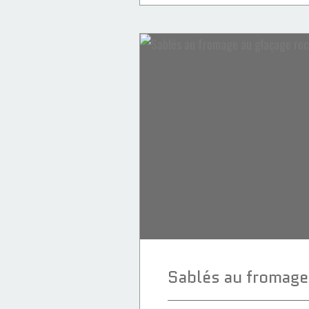
Achoura
Fekkas
Fekkas salé
Fromage