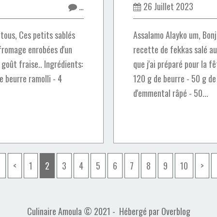
…
26 Juillet 2023
tous, Ces petits sablés
Assalamo Alayko um, Bonj
 fromage enrobées d'un
recette de fekkas salé au
goût fraise.. Ingrédients:
que j'ai préparé pour la fê
e beurre ramolli - 4
120 g de beurre - 50 g d
d'emmental râpé - 50...
<
<
1
2
3
4
5
6
7
8
9
10
>
Culinaire Amoula © 2021 - Hébergé par
Overblog