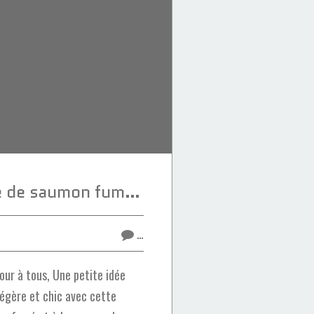
Tartelette dôme de saumon fumé à la mousse de fromage
…
ur à tous, Une petite idée
légère et chic avec cette