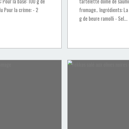
: Pour la base: 100 g de
tartelette dôme de saumo
u Pour la crème: - 2
fromage.. Ingrédients: La
g de beure ramolli - Sel...