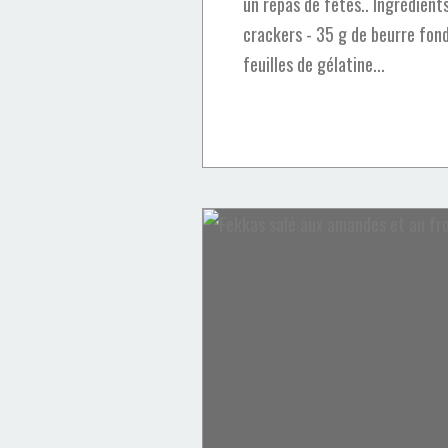
un repas de fêtes.. Ingrédients
crackers - 35 g de beurre fond
feuilles de gélatine...
Fekkas salé
Fromage
Olives