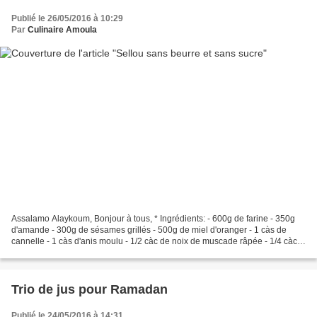
Publié le 26/05/2016 à 10:29
Par
Culinaire Amoula
Assalamo Alaykoum, Bonjour à tous, * Ingrédients: - 600g de farine - 350g
d'amande - 300g de sésames grillés - 500g de miel d'oranger - 1 càs de
cannelle - 1 càs d'anis moulu - 1/2 càc de noix de muscade râpée - 1/4 càc
de gomme arabique moulue - 150g...
Trio de jus pour Ramadan
Publié le 24/05/2016 à 14:31