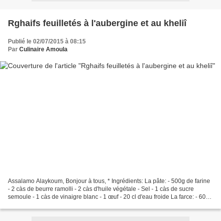
Rghaifs feuilletés à l'aubergine et au kheliî
Publié le 02/07/2015 à 08:15
Par
Culinaire Amoula
Assalamo Alaykoum, Bonjour à tous, * Ingrédients: La pâte: - 500g de farine
- 2 càs de beurre ramolli - 2 càs d'huile végétale - Sel - 1 càs de sucre
semoule - 1 càs de vinaigre blanc - 1 œuf - 20 cl d'eau froide La farce: - 600
g d'aubergines - Sel -...