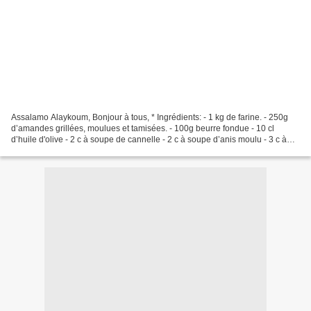
Assalamo Alaykoum, Bonjour à tous, * Ingrédients: - 1 kg de farine. - 250g
d’amandes grillées, moulues et tamisées. - 100g beurre fondue - 10 cl
d’huile d'olive - 2 c à soupe de cannelle - 2 c à soupe d’anis moulu - 3 c à
soupe de jus de citron - 1 c...