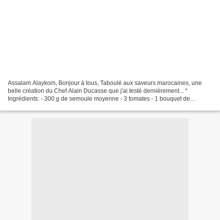
Assalam Alaykom, Bonjour à tous, Taboulé aux saveurs marocaines, une
belle création du Chef Alain Ducasse que j'ai testé dernièrement... *
Ingrédients: - 300 g de semoule moyenne - 3 tomates - 1 bouquet de
coriandre - 1 bouquet de menthe fraîche - 2 oignons...