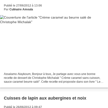
Publié le 27/06/2012 à 13:06
Par
Culinaire Amoula
Assalamo Alaykoum, Bonjour à tous, Je partage avec vous une bonne
recette de dessert de Christophe Michalak " Crème caramel sans cuisson,
sauce caramel beurre salé". Cette recette est proposée dans son livre " Les
desserts qui me font craquer", mais malheureusement...
Cuisses de lapin aux aubergines et noix
Publié le 26/06/2012 à 09:47