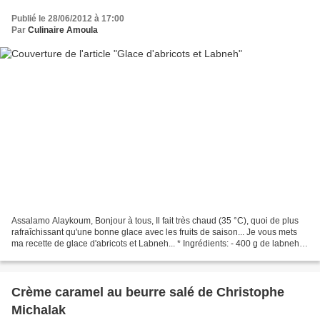
Publié le 28/06/2012 à 17:00
Par
Culinaire Amoula
Assalamo Alaykoum, Bonjour à tous, Il fait très chaud (35 °C), quoi de plus
rafraîchissant qu'une bonne glace avec les fruits de saison... Je vous mets
ma recette de glace d'abricots et Labneh... * Ingrédients: - 400 g de labneh. -
3 pots de yaourt crémeux....
Crème caramel au beurre salé de Christophe
Michalak