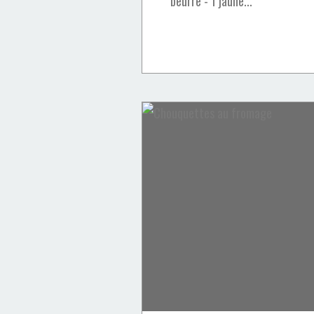
beurre - 1 jaune...
Cakes & Cupcakes
scones
Angleterre
recette anglaise
chocolat
cannelle