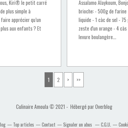
us, Kiri® le petit carré
Assalamo Alaykoum, Bonjou
 de plus simple à
brioche: - 500g de farine
à faire apprécier qu’un
liquide - 1 càc de sel - 75
 plus aux enfants ? Et
zeste d'un orange - 4 càs
levure boulangère...
1
2
>
>>
Culinaire Amoula © 2021 - Hébergé par
Overblog
blog
Top articles
Contact
Signaler un abus
C.G.U.
Cooki