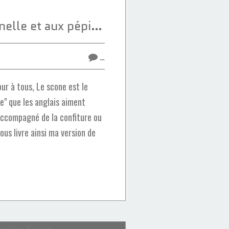
Scones à la cannelle et aux pépites de chocolat
…
r à tous, Le scone est le
e" que les anglais aiment
accompagné de la confiture ou
vous livre ainsi ma version de