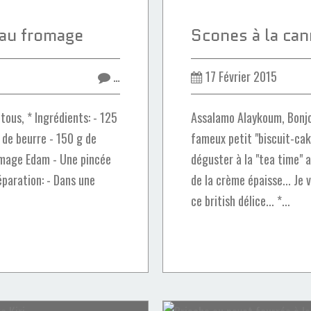
au fromage
…
17 Février 2015
ous, * Ingrédients: - 125
Assalamo Alaykoum, Bonjou
g de beurre - 150 g de
fameux petit "biscuit-cak
omage Edam - Une pincée
déguster à la "tea time" 
éparation: - Dans une
de la crème épaisse... Je 
ce british délice... *...