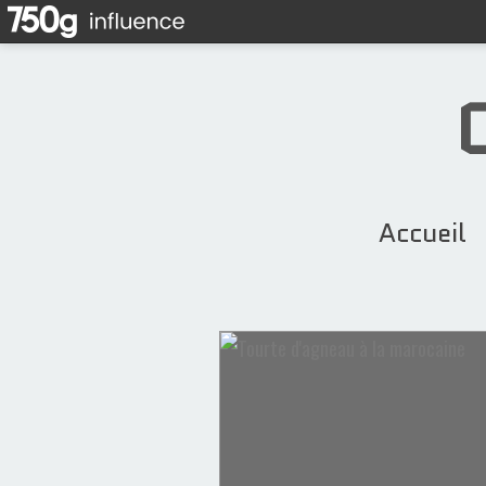
Accueil
Brioches & Viennoiseries
tropézienne
agrumes
mascarpone