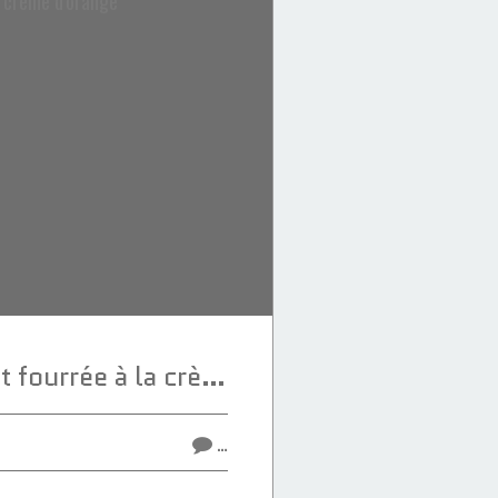
Brioche au pavot fourrée à la crème d'orange
…