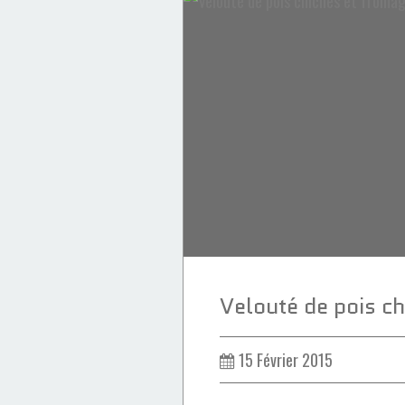
Brioches & Viennoiseries
pavot
orange
goûter
15 Février 2015