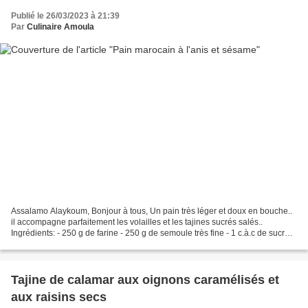
Publié le 26/03/2023 à 21:39
Par
Culinaire Amoula
Assalamo Alaykoum, Bonjour à tous, Un pain très léger et doux en bouche..
il accompagne parfaitement les volailles et les tajines sucrés salés..
Ingrédients: - 250 g de farine - 250 g de semoule très fine - 1 c.à.c de sucre -
5 c.à.s de beurre fondu -...
Tajine de calamar aux oignons caramélisés et
aux raisins secs