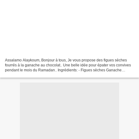
Assalamo Alaykoum, Bonjour à tous, Je vous propose des figues sèches
fourrés à la ganache au chocolat.. Une belle idée pour épater vos convives
pendant le mois du Ramadan.. Ingrédients: - Figues sèches Ganache
chocolat: - 160 g chocolat noir 55% - 150...