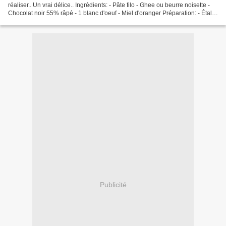
réaliser.. Un vrai délice.. Ingrédients: - Pâte filo - Ghee ou beurre noisette -
Chocolat noir 55% râpé - 1 blanc d'oeuf - Miel d'oranger Préparation: - Étaler
4 feuilles de pâte...
Publicité