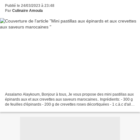
Publié le 24/03/2023 à 23:48
Par
Culinaire Amoula
Assalamo Alaykoum, Bonjour à tous, Je vous propose des mini pastillas aux
épinards aux et aux crevettes aux saveurs marocaines.. Ingrédients: - 300 g
de feuilles d'épinards - 200 g de crevettes roses décortiquées - 1 c.à.c d'ail
en poudre - 1/2 c.à.c...