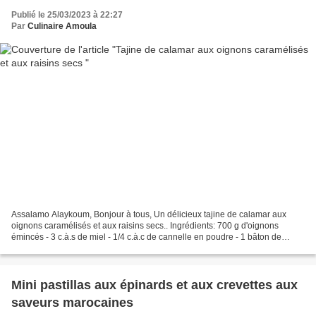
Publié le 25/03/2023 à 22:27
Par
Culinaire Amoula
Assalamo Alaykoum, Bonjour à tous, Un délicieux tajine de calamar aux
oignons caramélisés et aux raisins secs.. Ingrédients: 700 g d'oignons
émincés - 3 c.à.s de miel - 1/4 c.à.c de cannelle en poudre - 1 bâton de
cannelle - 1/2 c.à.c de beurre rance...
Mini pastillas aux épinards et aux crevettes aux
saveurs marocaines