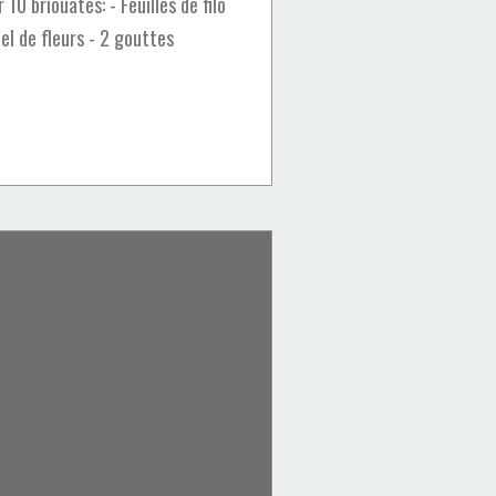
r 10 briouates: - Feuilles de filo
iel de fleurs - 2 gouttes