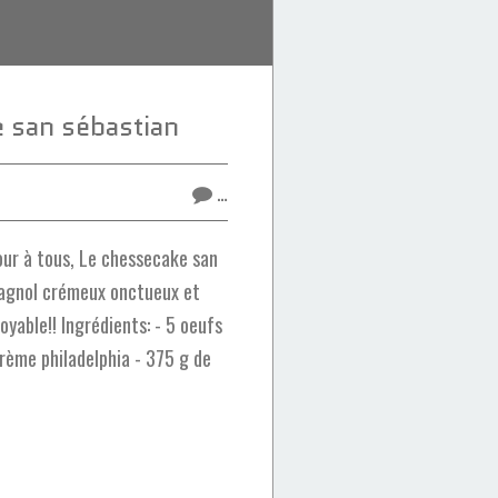
 san sébastian
…
ur à tous, Le chessecake san
spagnol crémeux onctueux et
oyable!! Ingrédients: - 5 oeufs
rème philadelphia - 375 g de