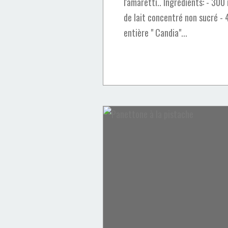
l'amaretti.. Ingrédients: - 300
de lait concentré non sucré - 
entière " Candia"...
Cheesecake
San sébastian
Desserts