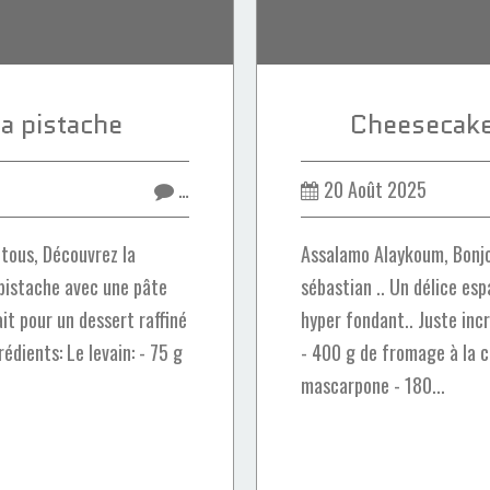
la pistache
Cheesecake
…
20 Août 2025
tous, Découvrez la
Assalamo Alaykoum, Bonjo
 pistache avec une pâte
sébastian .. Un délice e
it pour un dessert raffiné
hyper fondant.. Juste incr
édients: Le levain: - 75 g
- 400 g de fromage à la c
mascarpone - 180...