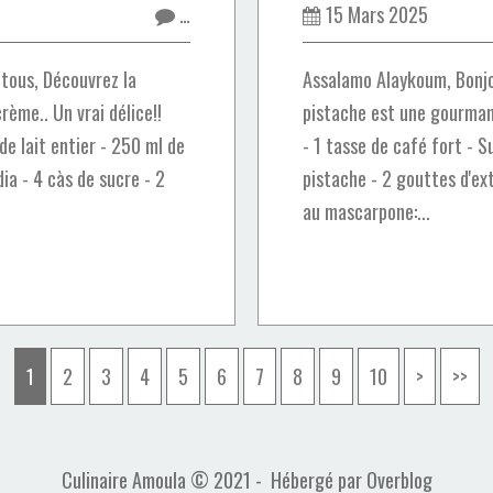
…
15 Mars 2025
tous, Découvrez la
Assalamo Alaykoum, Bonjou
rème.. Un vrai délice!!
pistache est une gourmand
de lait entier - 250 ml de
- 1 tasse de café fort - S
a - 4 càs de sucre - 2
pistache - 2 gouttes d'e
au mascarpone:...
1
2
3
4
5
6
7
8
9
10
>
>>
Culinaire Amoula © 2021 - Hébergé par
Overblog