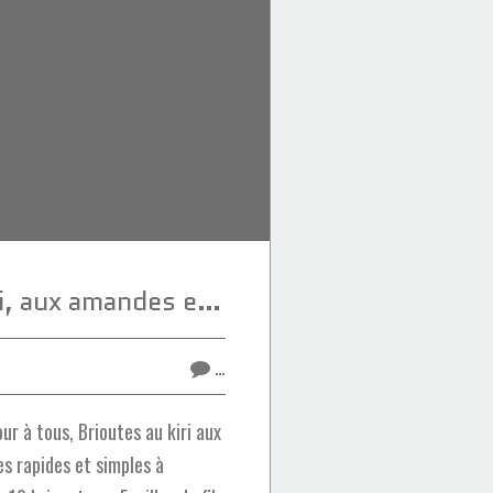
Briouates au kiri, aux amandes et framboise
…
r à tous, Brioutes au kiri aux
s rapides et simples à