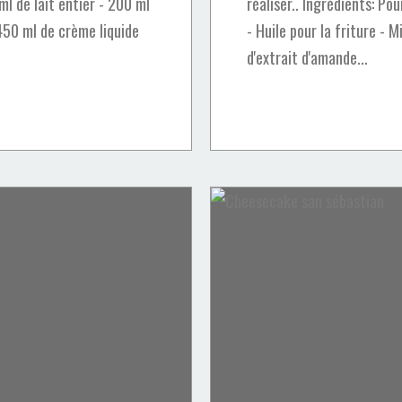
 ml de lait entier - 200 ml
réaliser.. Ingrédients: Pou
450 ml de crème liquide
- Huile pour la friture - M
d'extrait d'amande...