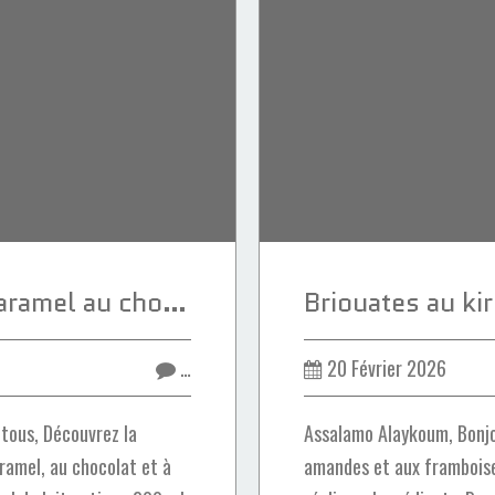
Flan renversé au caramel au chocolat et à l'amaretti
…
20 Février 2026
tous, Découvrez la
Assalamo Alaykoum, Bonjou
ramel, au chocolat et à
amandes et aux framboise