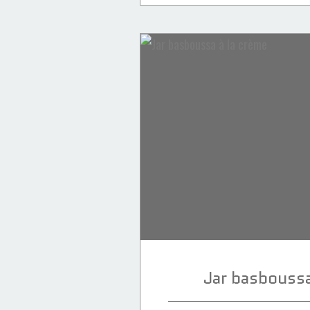
Desserts
Pistache
Café
Tiramisu
Jar basboussa