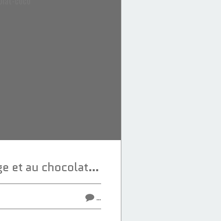
Sablé au fromage et au chocolat-coco
…