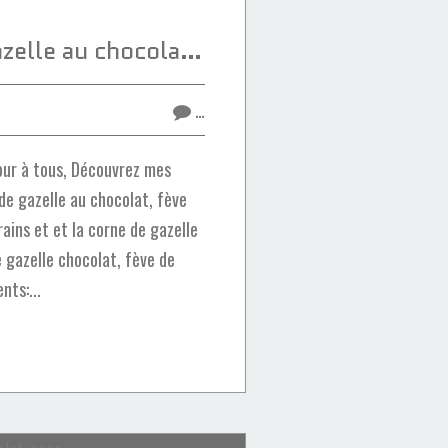
Duo corne de gazelle au chocolat, fève de tonka-sucre perlé en grains et framboise
…
ur à tous, Découvrez mes
de gazelle au chocolat, fève
ains et et la corne de gazelle
e gazelle chocolat, fève de
nts:...