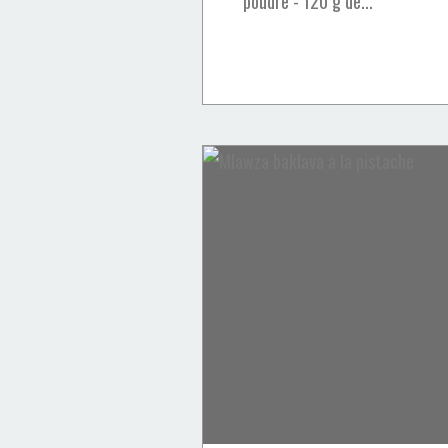
poudre - 120 g de...
Cornes de gazelle
Chocolat
Fève Tonka
Framboise
Aid Al Fitr