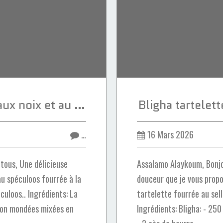
Ghriba meringuée aux noix et au spéculoos
Bligha tartelet
…
16 Mars 2026
tous, Une délicieuse
Assalamo Alaykoum, Bonjou
u spéculoos fourrée à la
douceur que je vous propos
éculoos.. Ingrédients: La
tartelette fourrée au sell
non mondées mixées en
Ingrédients: Bligha: - 25