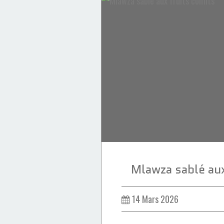
Petits Fours & Cookies
Chocolat
Noix de coco
Sablé
Aid Al Fitr
Mlawza sablé aux
14 Mars 2026