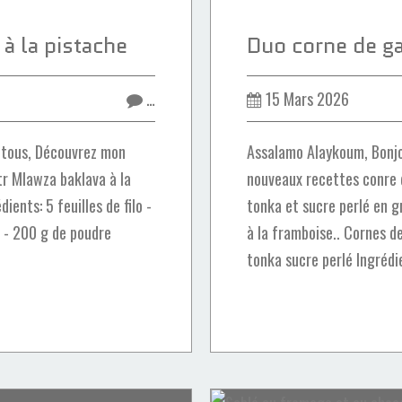
à la pistache
…
15 Mars 2026
 tous, Découvrez mon
Assalamo Alaykoum, Bonjo
itr Mlawza baklava à la
nouveaux recettes conre 
ients: 5 feuilles de filo -
tonka et sucre perlé en gr
: - 200 g de poudre
à la framboise.. Cornes d
tonka sucre perlé Ingrédie