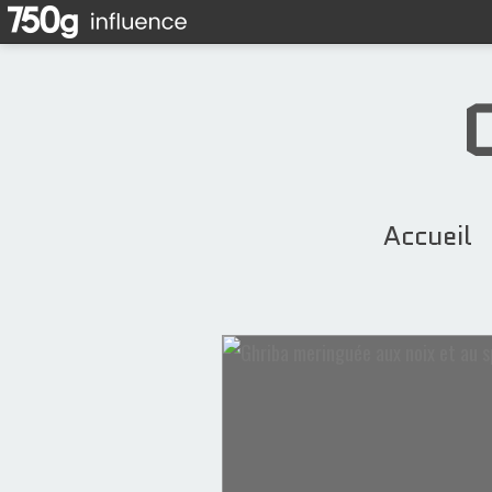
Accueil
Sellou
Aid Al Fitr
Chocolat
Blighates