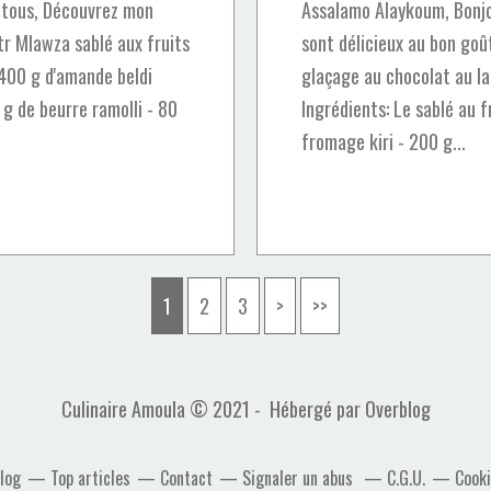
 tous, Découvrez mon
Assalamo Alaykoum, Bonjo
tr Mlawza sablé aux fruits
sont délicieux au bon go
 400 g d'amande beldi
glaçage au chocolat au lai
g de beurre ramolli - 80
Ingrédients: Le sablé au 
fromage kiri - 200 g...
1
2
3
>
>>
Culinaire Amoula © 2021 - Hébergé par
Overblog
blog
Top articles
Contact
Signaler un abus
C.G.U.
Cooki