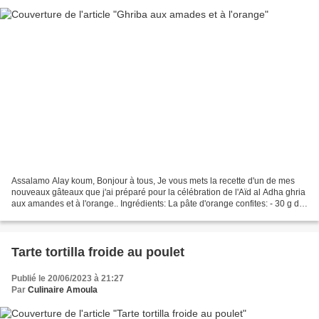
Assalamo Alay koum, Bonjour à tous, Je vous mets la recette d'un de mes
nouveaux gâteaux que j'ai préparé pour la célébration de l'Aïd al Adha ghria
aux amandes et à l'orange.. Ingrédients: La pâte d'orange confites: - 30 g de
raisins secs - 70 g d'écorces...
Tarte tortilla froide au poulet
Publié le 20/06/2023 à 21:27
Par
Culinaire Amoula