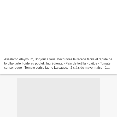
Assalamo Alaykoum, Bonjour à tous, Découvrez la recette facile et rapide de
tortilla- tarte froide au poulet.. Ingrédients: - Pain de tortilla - Laitue - Tomate
cerise rouge - Tomate cerise jaune La sauce: - 2 c.à.s de mayonnaise - 1
c.à.s d'huile de...