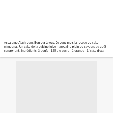
Assalamo Alayk oum, Bonjour à tous, Je vous mets la recette de cake
mimouna.. Un cake de la cuisine juive marocaine plain de saveurs au goût
surprenant.. Ingrédients: 3 oeufs - 125 g e sucre - 1 orange - 1/ c.à.c d'extrait
de fleur d'orager - 1/ c.à.c...