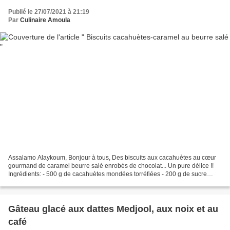
Publié le 27/07/2021 à 21:19
Par
Culinaire Amoula
Assalamo Alaykoum, Bonjour à tous, Des biscuits aux cacahuètes au cœur
gourmand de caramel beurre salé enrobés de chocolat... Un pure délice !!
Ingrédients: - 500 g de cacahuètes mondées torréfiées - 200 g de sucre
glace - 2 càs de confiture d'abricot...
Gâteau glacé aux dattes Medjool, aux noix et au
café