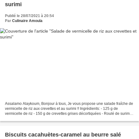
surimi
Publié le 28/07/2021 à 20:54
Par
Culinaire Amoula
Assalamo Alaykoum, Bonjour à tous, Je vous propose une salade fraîche de
vermicelle de riz aux crevettes et au surimi !! Ingrédients: - 125 g de
vermicelle de riz - 150 g de crevettes grises décortiquées - Roulé de surimi
saveur crabe mosaïque - 70 g...
Biscuits cacahuètes-caramel au beurre salé