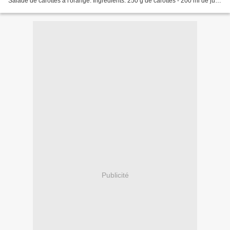
Salade de carottes à l'orange: Ingrédients: 250 g de carottes - 200 ml de jus
d'orange - 2 c.à.s e sucre -...
Publicité