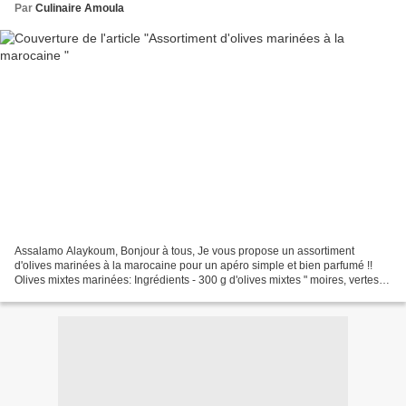
Par
Culinaire Amoula
Assalamo Alaykoum, Bonjour à tous, Je vous propose un assortiment
d'olives marinées à la marocaine pour un apéro simple et bien parfumé !!
Olives mixtes marinées: Ingrédients - 300 g d'olives mixtes " moires, vertes,
violettes" - 1/2 c.à.c de cumin -...