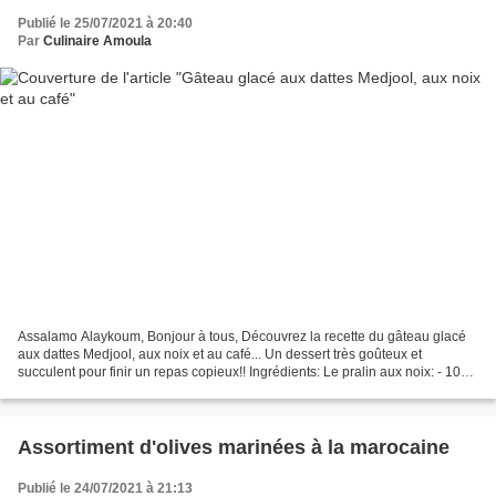
Publié le 25/07/2021 à 20:40
Par
Culinaire Amoula
Assalamo Alaykoum, Bonjour à tous, Découvrez la recette du gâteau glacé
aux dattes Medjool, aux noix et au café... Un dessert très goûteux et
succulent pour finir un repas copieux!! Ingrédients: Le pralin aux noix: - 100
g de noix - 100 g de sucre La...
Assortiment d'olives marinées à la marocaine
Publié le 24/07/2021 à 21:13