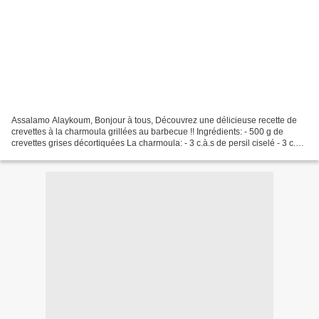
Assalamo Alaykoum, Bonjour à tous, Découvrez une délicieuse recette de
crevettes à la charmoula grillées au barbecue !! Ingrédients: - 500 g de
crevettes grises décortiquées La charmoula: - 3 c.à.s de persil ciselé - 3 c.à.s
de coriandre ciselée - 1/2...