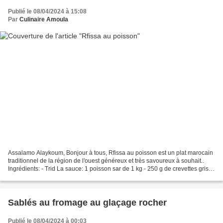
Publié le 08/04/2024 à 15:08
Par
Culinaire Amoula
Assalamo Alaykoum, Bonjour à tous, Rfissa au poisson est un plat marocain
traditionnel de la région de l'ouest généreux et très savoureux à souhait..
Ingrédients: - Trid La sauce: 1 poisson sar de 1 kg - 250 g de crevettes grises
- 1 càc de poivre - 1càc...
Sablés au fromage au glaçage rocher
Publié le 08/04/2024 à 00:03