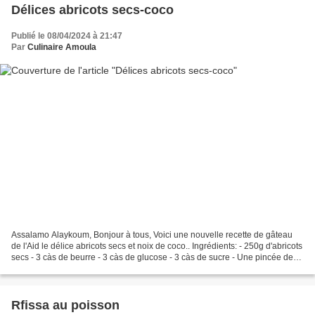
Délices abricots secs-coco
Publié le 08/04/2024 à 21:47
Par
Culinaire Amoula
Assalamo Alaykoum, Bonjour à tous, Voici une nouvelle recette de gâteau
de l'Aid le délice abricots secs et noix de coco.. Ingrédients: - 250g d'abricots
secs - 3 càs de beurre - 3 càs de glucose - 3 càs de sucre - Une pincée de
sel - 75 g de noix de...
Rfissa au poisson