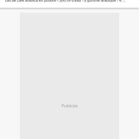
càs de café arabica en poudre - 500 ml d'eau - 3 gomme arabique - 4
graines de cardamome - 1 bâton de...
Publicité