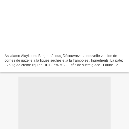
Assalamo Alaykoum, Bonjour à tous, Découvrez ma nouvelle version de
cornes de gazelle à la figues sèches et à la framboise.. Ingrédients: La pâte:
- 250 g de crème liquide UHT 35% MG - 1 càs de sucre glace - Farine - 2
gouttes d'extrait d'amande - 3 gouttes...