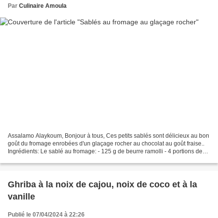
Par
Culinaire Amoula
Assalamo Alaykoum, Bonjour à tous, Ces petits sablés sont délicieux au bon
goût du fromage enrobées d'un glaçage rocher au chocolat au goût fraise..
Ingrédients: Le sablé au fromage: - 125 g de beurre ramolli - 4 portions de
fromage la vache qui rit -...
Ghriba à la noix de cajou, noix de coco et à la
vanille
Publié le 07/04/2024 à 22:26