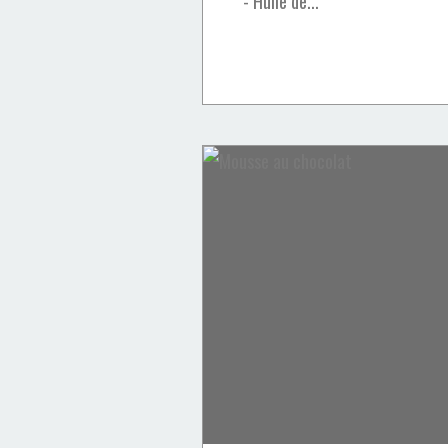
- Huile de...
Cakes & Cupcakes
Chocolat
Desserts