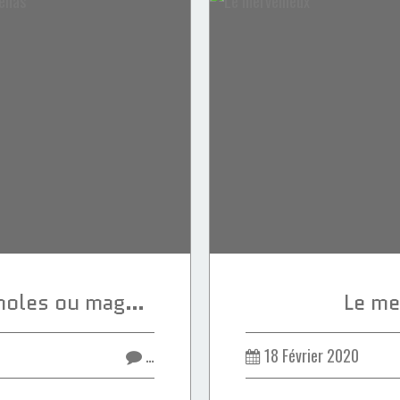
Madeleines espagnoles ou magdalenas
Le me
…
18 Février 2020