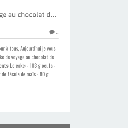
Le cake de voyage au chocolat de Conticini
…
r à tous, Aujourd'hui je vous
ake de voyage au chocolat de
ients: Le cake: - 103 g oeufs -
g de fécule de maïs - 80 g