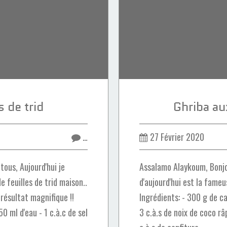
s de trid
Ghriba au
…
27 Février 2020
ous, Aujourd'hui je
Assalamo Alaykoum, Bonjo
e feuilles de trid maison..
d'aujourd'hui est la fame
résultat magnifique !!
Ingrédients: - 300 g de c
50 ml d'eau - 1 c.à.c de sel
3 c.à.s de noix de coco râ