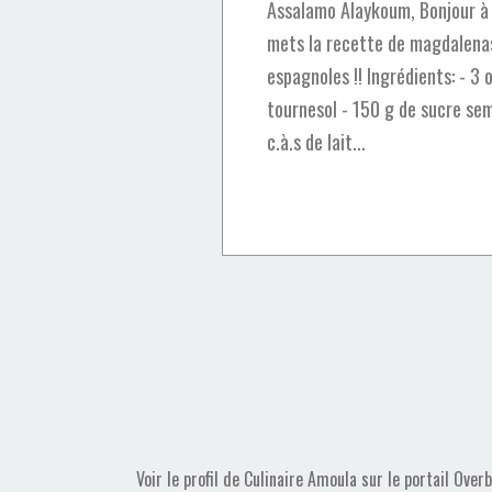
Assalamo Alaykoum, Bonjour à t
mets la recette de magdalenas
espagnoles !! Ingrédients: - 3 
tournesol - 150 g de sucre sem
c.à.s de lait...
Voir le profil de
Culinaire Amoula
sur le portail Over