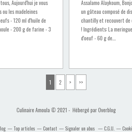
ous, Aujourd'hui je vous
Assalamo Alaykoum, Bonjou
 ou les madeleines
un gâteau composé de dis
oeufs - 120 ml d'huile de
chantilly et recouvert de
oule - 200 g de farine - 3
! Ingrédients: La meringue
d'oeuf - 60 g de...
1
2
>
>>
Culinaire Amoula © 2021 - Hébergé par
Overblog
blog
Top articles
Contact
Signaler un abus
C.G.U.
Cooki