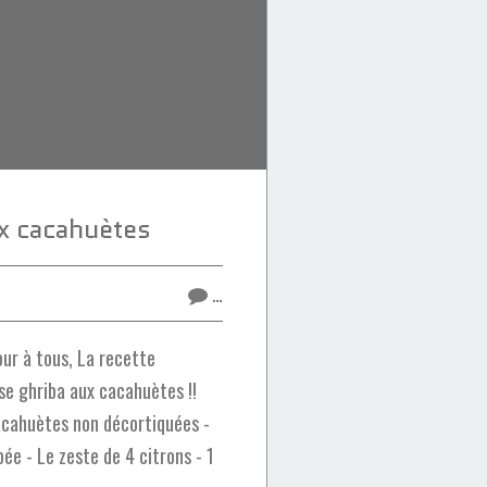
x cacahuètes
…
ur à tous, La recette
use ghriba aux cacahuètes !!
acahuètes non décortiquées -
pée - Le zeste de 4 citrons - 1