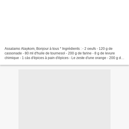
Assalamo Alaykom, Bonjour à tous * Ingrédients : - 2 oeufs - 120 g de
cassonade - 80 ml d'huile de tournesol - 200 g de farine - 8 g de levure
chimique - 1 càs d'épices à pain d'épices - Le zeste d'une orange - 200 g de
carottes râpées - 50 g de noix...