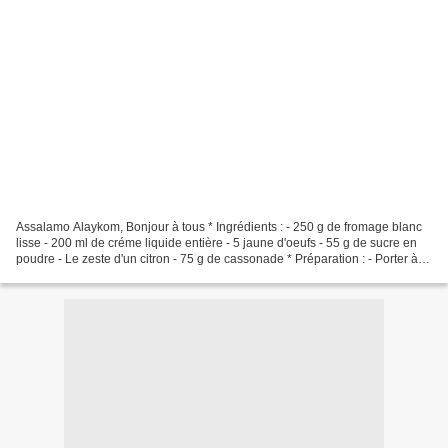
Assalamo Alaykom, Bonjour à tous * Ingrédients : - 250 g de fromage blanc
lisse - 200 ml de créme liquide entière - 5 jaune d'oeufs - 55 g de sucre en
poudre - Le zeste d'un citron - 75 g de cassonade * Préparation : - Porter à
ébullition la créme, ajouter...