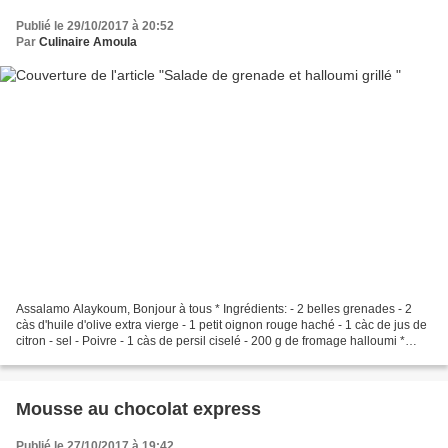
Publié le 29/10/2017 à 20:52
Par
Culinaire Amoula
Assalamo Alaykoum, Bonjour à tous * Ingrédients: - 2 belles grenades - 2
càs d'huile d'olive extra vierge - 1 petit oignon rouge haché - 1 càc de jus de
citron - sel - Poivre - 1 càs de persil ciselé - 200 g de fromage halloumi *
Préparation: - Faire...
Mousse au chocolat express
Publié le 27/10/2017 à 19:42