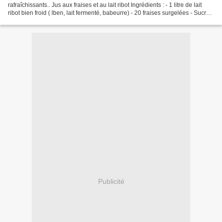
rafraîchissants.. Jus aux fraises et au lait ribot Ingrédients : - 1 litre de lait
ribot bien froid ( lben, lait fermenté, babeurre) - 20 fraises surgelées - Sucre
selon votre goût...
Publicité