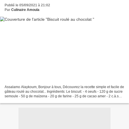
Publié le 05/09/2021 à 21:02
Par
Culinaire Amoula
Assalamo Alaykoum, Bonjour à tous, Découvrez la recette simple et facile de
gâteau roulé au chocolat... Ingrédients: Le biscuit: - 4 oeufs - 120 g de sucre
semoule - 50 g de maïzena - 20 g de farine - 25 g de cacao amer - 2 c.à.s
d'huile de pépins de...