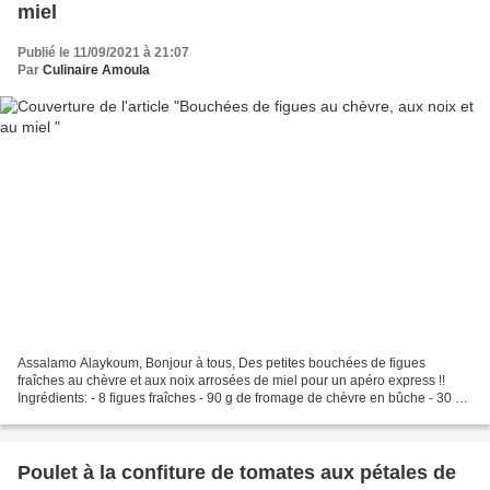
miel
Publié le 11/09/2021 à 21:07
Par
Culinaire Amoula
Assalamo Alaykoum, Bonjour à tous, Des petites bouchées de figues
fraîches au chèvre et aux noix arrosées de miel pour un apéro express !!
Ingrédients: - 8 figues fraîches - 90 g de fromage de chèvre en bûche - 30 g
de noix - Miel au goût - Fleur de sel...
Poulet à la confiture de tomates aux pétales de