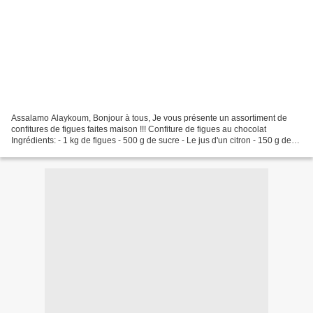
Assalamo Alaykoum, Bonjour à tous, Je vous présente un assortiment de
confitures de figues faites maison !!! Confiture de figues au chocolat
Ingrédients: - 1 kg de figues - 500 g de sucre - Le jus d'un citron - 150 g de
chocolat noir 55% de cacao Préparation:...