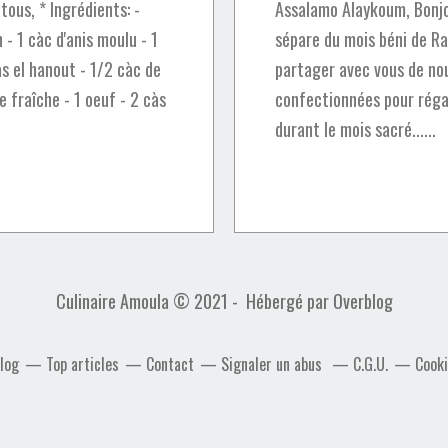
ous, * Ingrédients: -
Assalamo Alaykoum, Bonjo
- 1 càc d'anis moulu - 1
sépare du mois béni de 
as el hanout - 1/2 càc de
partager avec vous de nou
e fraîche - 1 oeuf - 2 càs
confectionnées pour régal
durant le mois sacré......
Culinaire Amoula © 2021 - Hébergé par
Overblog
blog
Top articles
Contact
Signaler un abus
C.G.U.
Cooki