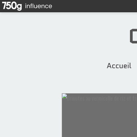
Accueil
Recettes Marocaines
Ramadan
chebakia
amandes