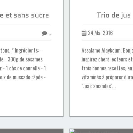
e et sans sucre
Trio de ju
…
24 Mai 2016
ous, * Ingrédients: -
Assalamo Alaykoum, Bonjo
de - 300g de sésames
inspirez chers lecteurs et
r - 1 càs de cannelle - 1
trois bonnes recettes, en 
noix de muscade râpée -
vitaminés à préparer dura
"Jus d'amandes"...