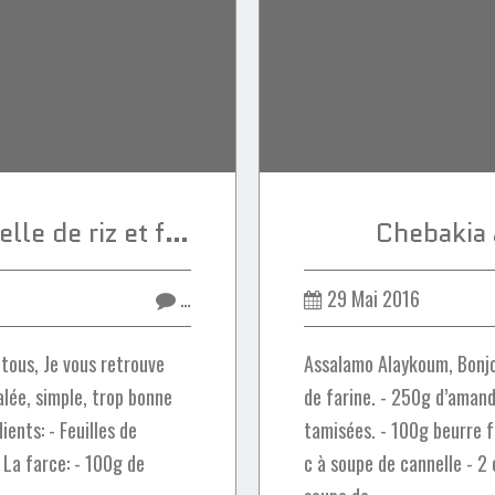
Brioutes au vermicelle de riz et fromage la vache qui rit
Chebakia
…
29 Mai 2016
tous, Je vous retrouve
Assalamo Alaykoum, Bonjou
alée, simple, trop bonne
de farine. - 250g d’amand
ients: - Feuilles de
tamisées. - 100g beurre fo
 La farce: - 100g de
c à soupe de cannelle - 2 