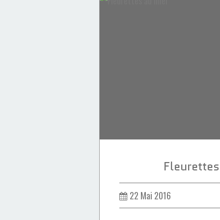
Recettes Marocaines
Ramadan
sésame
miel
moroccan delight
amandes
Fleurettes
22 Mai 2016