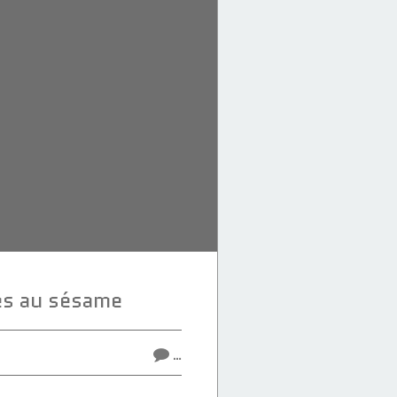
s au sésame
…