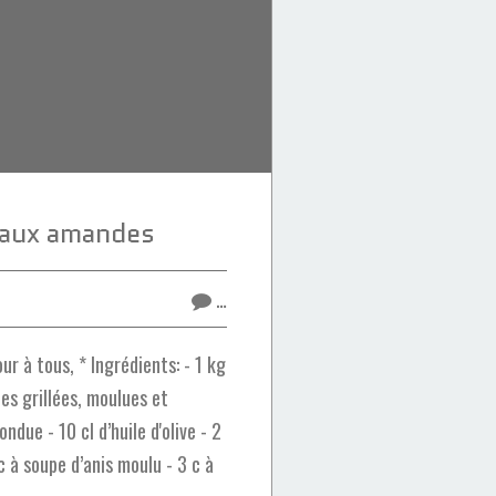
 aux amandes
…
r à tous, * Ingrédients: - 1 kg
es grillées, moulues et
ndue - 10 cl d’huile d'olive - 2
c à soupe d’anis moulu - 3 c à