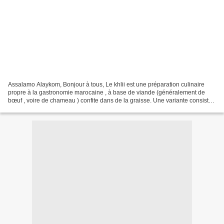
Assalamo Alaykom, Bonjour à tous, Le khlii est une préparation culinaire
propre à la gastronomie marocaine , à base de viande (généralement de
bœuf , voire de chameau ) confite dans de la graisse. Une variante consiste
à utiliser de l'huile d'olive au...