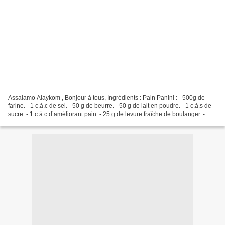
Assalamo Alaykom , Bonjour à tous, Ingrédients : Pain Panini : - 500g de
farine. - 1 c.à.c de sel. - 50 g de beurre. - 50 g de lait en poudre. - 1 c.à.s de
sucre. - 1 c.à.c d’améliorant pain. - 25 g de levure fraîche de boulanger. -
L’eau tiède. La farce...