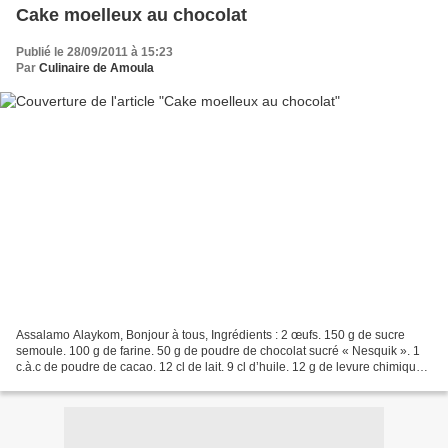
Cake moelleux au chocolat
Publié le 28/09/2011 à 15:23
Par
Culinaire de Amoula
Assalamo Alaykom, Bonjour à tous, Ingrédients : 2 œufs. 150 g de sucre
semoule. 100 g de farine. 50 g de poudre de chocolat sucré « Nesquik ». 1
c.à.c de poudre de cacao. 12 cl de lait. 9 cl d’huile. 12 g de levure chimique.
1 sachet de sucre vanillé....