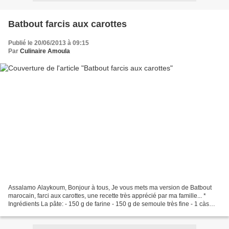
Batbout farcis aux carottes
Publié le 20/06/2013 à 09:15
Par
Culinaire Amoula
Assalamo Alaykoum, Bonjour à tous, Je vous mets ma version de Batbout
marocain, farci aux carottes, une recette très apprécié par ma famille... *
Ingrédients La pâte: - 150 g de farine - 150 g de semoule très fine - 1 càs
d'huile - sel - 1 de càs de sucre...