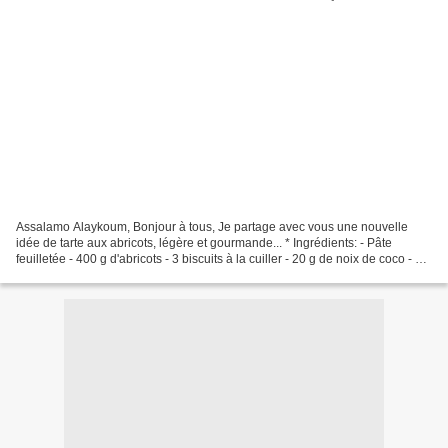
Assalamo Alaykoum, Bonjour à tous, Je partage avec vous une nouvelle
idée de tarte aux abricots, légère et gourmande... * Ingrédients: - Pâte
feuilletée - 400 g d'abricots - 3 biscuits à la cuiller - 20 g de noix de coco - 1
sachet de sucre vanillé -...