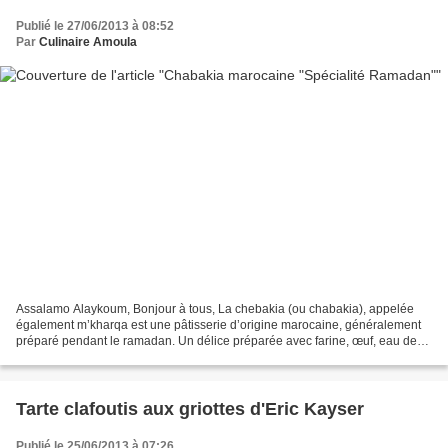
Publié le 27/06/2013 à 08:52
Par
Culinaire Amoula
Assalamo Alaykoum, Bonjour à tous, La chebakia (ou chabakia), appelée
également m’kharqa est une pâtisserie d’origine marocaine, généralement
préparé pendant le ramadan. Un délice préparée avec farine, œuf, eau de
fleur d'oranger, vinaigre, safran, gomme...
Tarte clafoutis aux griottes d'Eric Kayser
Publié le 25/06/2013 à 07:26