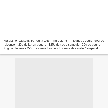
Assalamo Alaykom, Bonjour à tous, * Ingrédients: - 4 jaunes d'oeufs - 50cl de
lait entier - 20g de lait en poudre - 125g de sucre semoule - 25g de beurre -
25g de glucose - 250g de crème fraiche - 1 gousse de vanille * Préparation:
- Versez le lait et...