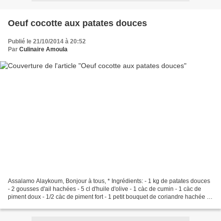
Oeuf cocotte aux patates douces
Publié le 21/10/2014 à 20:52
Par
Culinaire Amoula
Assalamo Alaykoum, Bonjour à tous, * Ingrédients: - 1 kg de patates douces
- 2 gousses d'ail hachées - 5 cl d'huile d'olive - 1 càc de cumin - 1 càc de
piment doux - 1/2 càc de piment fort - 1 petit bouquet de coriandre hachée -
Sel - 4 œufs * Préparation:...