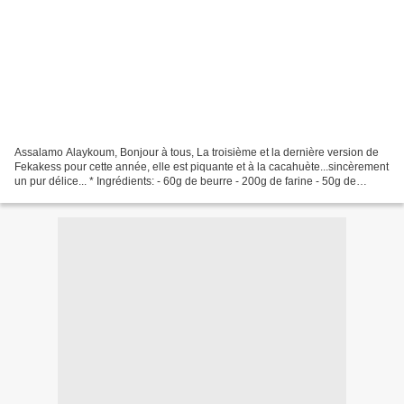
Assalamo Alaykoum, Bonjour à tous, La troisième et la dernière version de
Fekakess pour cette année, elle est piquante et à la cacahuète...sincèrement
un pur délice... * Ingrédients: - 60g de beurre - 200g de farine - 50g de
cacahuètes graillées et moulus...