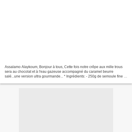
Assalamo Alaykoum, Bonjour à tous, Cette fois notre crêpe aux mille trous
sera au chocolat et à l'eau gazeuse accompagné du caramel beurre
salé...une version ultra gourmande... * Ingrédients: - 250g de semoule fine -
100g de farine - 25g de cacao - 450...