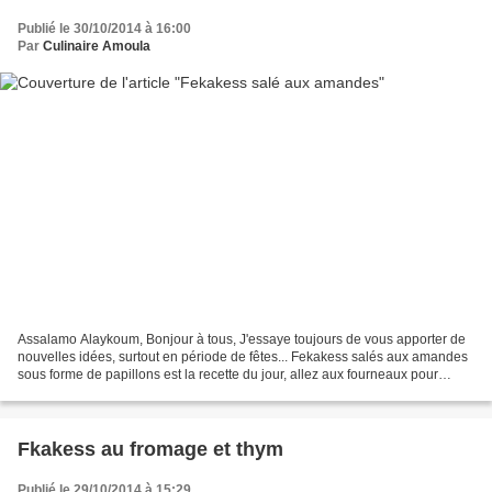
Publié le 30/10/2014 à 16:00
Par
Culinaire Amoula
Assalamo Alaykoum, Bonjour à tous, J'essaye toujours de vous apporter de
nouvelles idées, surtout en période de fêtes... Fekakess salés aux amandes
sous forme de papillons est la recette du jour, allez aux fourneaux pour
régaler vos enfants... * Ingrédients:...
Fkakess au fromage et thym
Publié le 29/10/2014 à 15:29