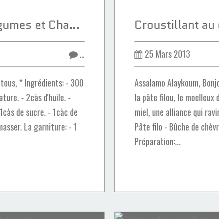
Mini-tourte aux légumes et Champignons
…
25 Mars 2013
tous, * Ingrédients: - 300
Assalamo Alaykoum, Bonjou
ture. - 2càs d'huile. -
la pâte filou, le moelleux
 1càs de sucre. - 1càc de
miel, une alliance qui ravir
masser. La garniture: - 1
Pâte filo - Bûche de chèvr
Préparation:...