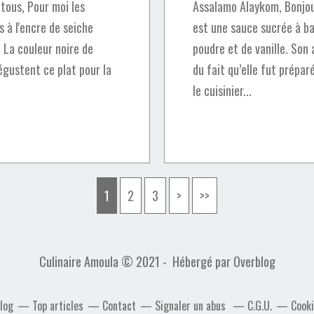
tous, Pour moi les
Assalamo Alaykom, Bonjou
 à l'encre de seiche
est une sauce sucrée à ba
 La couleur noire de
poudre et de vanille. Son 
égustent ce plat pour la
du fait qu’elle fut prépar
le cuisinier...
1
2
3
>
>>
Culinaire Amoula © 2021 - Hébergé par
Overblog
blog
Top articles
Contact
Signaler un abus
C.G.U.
Cooki