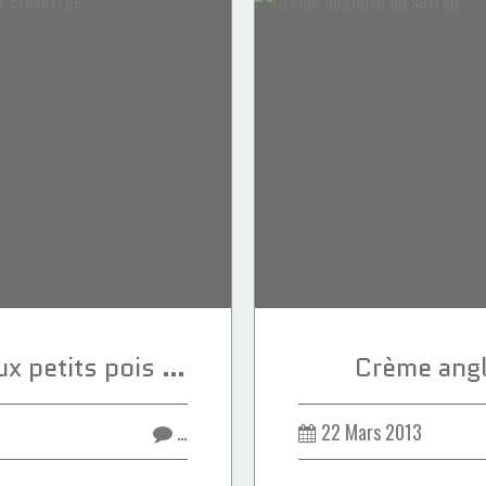
Spaghettis noirs aux petits pois et crevettes
Crème angl
…
22 Mars 2013