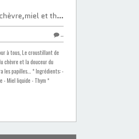
Croustillant au chèvre,miel et thym
…
r à tous, Le croustillant de
 du chèvre et la douceur du
a les papilles... * Ingrédients: -
e - Miel liquide - Thym *