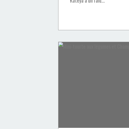
Kateya à un raid...
Apéros