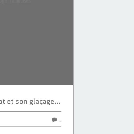
Gâteau à l'Avocat et son glaçage framboises
…