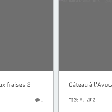
ux fraises 2
…
26 Mai 2012