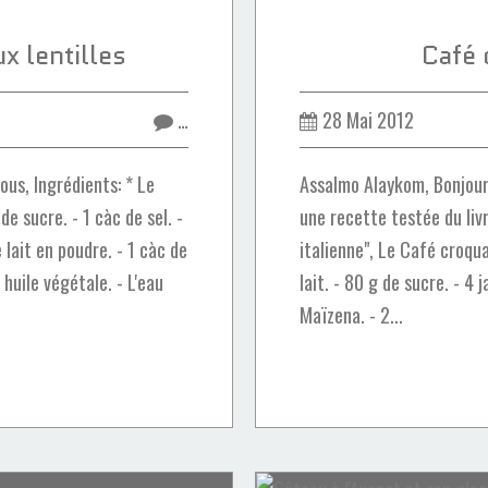
x lentilles
Café 
…
28 Mai 2012
us, Ingrédients: * Le
Assalmo Alaykom, Bonjour
 de sucre. - 1 càc de sel. -
une recette testée du liv
e lait en poudre. - 1 càc de
italienne", Le Café croqua
 huile végétale. - L'eau
lait. - 80 g de sucre. - 4 
Maïzena. - 2...