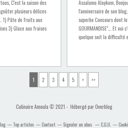
ous, C'est la saison des
Assalamo Alaykom, Bonjou
 goûter plusieurs délices
l'anniversaire de son blo
.. 1) Pâte de fruits aux
superbe Concours dont le
ises 3) Glace aux fraises
GOURMANDISE"... Et oui c'
quelque soit la difficulté et
1
2
3
4
5
>
>>
Culinaire Amoula © 2021 - Hébergé par
Overblog
blog
Top articles
Contact
Signaler un abus
C.G.U.
Cooki