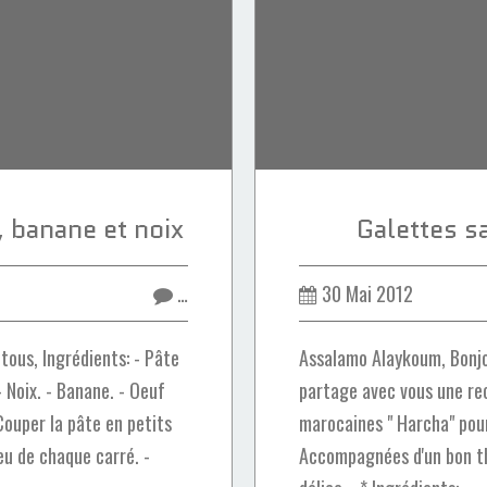
, banane et noix
Galettes s
…
30 Mai 2012
tous, Ingrédients: - Pâte
Assalamo Alaykoum, Bonjou
 - Noix. - Banane. - Oeuf
partage avec vous une re
Couper la pâte en petits
marocaines " Harcha" pour 
ieu de chaque carré. -
Accompagnées d'un bon thé