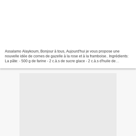
Assalamo Alaykoum, Bonjour à tous, Aujourd'hui je vous propose une
nouvelle idée de cornes de gazelle à la rose et à la framboise.. Ingrédients:
La pâte: - 500 g de farine - 2 c.à.s de sucre glace - 2 c.à.s d'huile de
tournesol - 2 bonnes c.à.s de beurre...