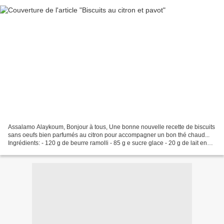
Assalamo Alaykoum, Bonjour à tous, Une bonne nouvelle recette de biscuits
sans oeufs bien parfumés au citron pour accompagner un bon thé chaud...
Ingrédients: - 120 g de beurre ramolli - 85 g e sucre glace - 20 g de lait en
poudre - 25 g de poudre d'amande...