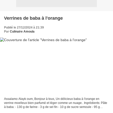
Verrines de baba à l'orange
Publié le 27/12/2024 à 21:39
Par
Culinaire Amoula
Assalamo Alayk oum, Bonjour à tous, Un délicieux baba à l'orange en
verrine moelleux bien parfumé et léger comme un nuage.. Ingrédients: Pâte
à baba: - 130 g de farine - 3 g de sel fin - 10 g de sucre semoule - 95 g
d'oeufs - 60 g de lait entier - 7g...