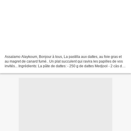
Assalamo Alaykoum, Bonjour à tous, La pastilla aux dattes, au foie gras et
au magret de canard fumé.. Un plat succulent qui ravira les papilles de vos
invités... Ingrédients: La pâte de dattes: - 250 g de dattes Medjool - 2 càs de
beurre - 2 càs de sucre...