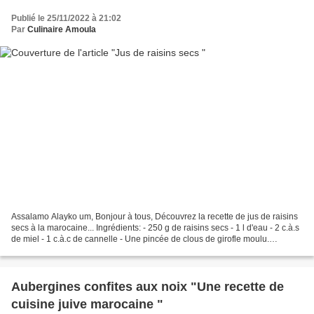
Publié le 25/11/2022 à 21:02
Par
Culinaire Amoula
Assalamo Alayko um, Bonjour à tous, Découvrez la recette de jus de raisins
secs à la marocaine... Ingrédients: - 250 g de raisins secs - 1 l d'eau - 2 c.à.s
de miel - 1 c.à.c de cannelle - Une pincée de clous de girofle moulu.
Préparation: - Laver les...
Aubergines confites aux noix "Une recette de
cuisine juive marocaine "