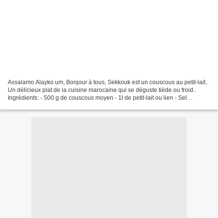
Assalamo Alayko um, Bonjour à tous, Sekkouk est un couscous au petit-lait..
Un délicieux plat de la cuisine marocaine qui se déguste tiède ou froid..
Ingrédients: - 500 g de couscous moyen - 1l de petit-lait ou lien - Sel
Préparation: Préparer le couscous...