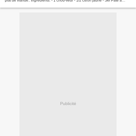
plat de viande.. Ingrédients: - 1 chou-fleur - 1/2 citron jaune - Sel Pâte à
beignet: - 1 oeuf - 100 g de...
Publicité