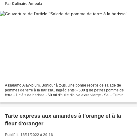
Par
Culinaire Amoula
Assalamo Alayko um, Bonjour à tous, Une bonne recette de salade de
pommes de terre à la harissa.. Ingrédients: - 500 g de petites pomme de
terre - 1 c.à.s de harissa - 60 ml d'huile d'olive extra vierge - Sel - Cumin
Préparation: Éplucher les pommes de...
Tarte express aux amandes à l'orange et à la
fleur d'oranger
Publié le 18/11/2022 à 20:16