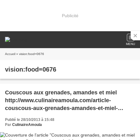
Publicité
MENU
Accueil
» vision:food=0676
vision:food=0676
Couscous aux grenades, amandes et miel
http://www.culinaireamoula.com/article-
couscous-aux-grenades-amandes-et-miel-
120812673.html
Publié le 28/10/2013 à 15:48
Par
CulinaireAmoula