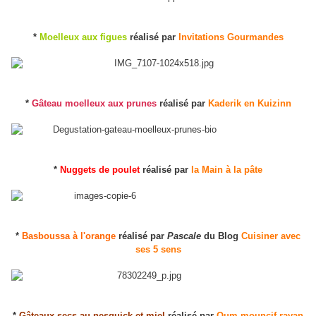
*
Moelleux aux figues
réalisé par
Invitations Gourmandes
*
Gâteau moelleux aux prunes
réalisé par
Kaderik en Kuizinn
*
Nuggets de poulet
réalisé par
la Main à la pâte
*
Basboussa à l'orange
réalisé par
Pascale
du Blog
Cuisiner avec
ses 5 sens
*
Gâteaux secs au nesquick et miel
réalisé par
Oum mouncif rayan