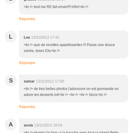
<br /> tout me RE fait envie!!!! hi!hi!<br />
Répondre
L
Lou
13/11/2012 17:42
<br /> que de recettes appetissantes !!! Passe une douce
soirée, bises lOu<br />
Répondre
S
samar
13/11/2012 17:00
<br /> de tres belles photos j'adoooore on est gurmande on
adore les desserts loll<br /> <br /> <br /> bizzz<br />
Répondre
A
assia
13/11/2012 16:04
<br /> Humm j'ai l'eau a la bouche avec tout ça miam! Belle