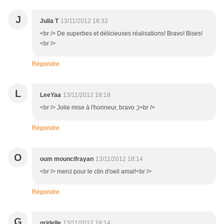
J
Julia T
13/11/2012 18:32
<br /> De superbes et délicieuses réalisations! Bravo! Bises!
<br />
Répondre
L
LeeYaa
13/11/2012 18:18
<br /> Jolie mise à l'honneur, bravo ;)<br />
Répondre
O
oum mouncifrayan
13/11/2012 18:14
<br /> merci pour le clin d'oeil amal!<br />
Répondre
G
gridelle
13/11/2012 18:14