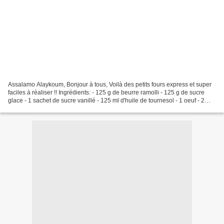
Assalamo Alaykoum, Bonjour à tous, Voilà des petits fours express et super
faciles à réaliser !! Ingrédients: - 125 g de beurre ramolli - 125 g de sucre
glace - 1 sachet de sucre vanillé - 125 ml d'huile de tournesol - 1 oeuf - 2
c.à.s de ma ï zena -...