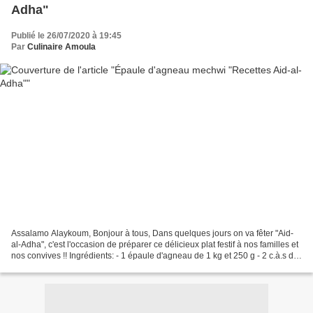
Adha"
Publié le 26/07/2020 à 19:45
Par
Culinaire Amoula
Assalamo Alaykoum, Bonjour à tous, Dans quelques jours on va fêter "Aid-
al-Adha", c'est l'occasion de préparer ce délicieux plat festif à nos familles et
nos convives !! Ingrédients: - 1 épaule d'agneau de 1 kg et 250 g - 2 c.à.s de
beurre ramolli - 1...