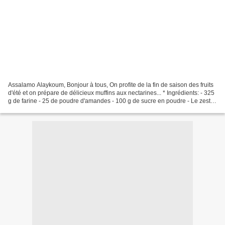
Assalamo Alaykoum, Bonjour à tous, On profite de la fin de saison des fruits
d'été et on prépare de délicieux muffins aux nectarines... * Ingrédients: - 325
g de farine - 25 de poudre d'amandes - 100 g de sucre en poudre - Le zeste
d'un citron - 180 ml...