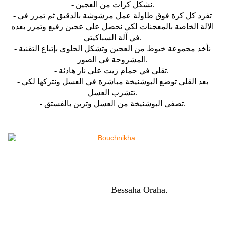
- نشكل كرات من العجين.
- تفرد كل كرة فوق طاولة عمل مرشوشة بالدقيق ثم تمرر في
اﻵلة الخاصة بالمعجنات لكي نحصل علی عجين رفيع وتمرر بعده
في آلة السباكيتي.
- نأخد مجموعة خيوط من العجين وتشكل الحلوى بإتباع التقنية
المشروحة في الصور.
- تقلی في حمام زيت علی نار هادئة.
- بعد القلي توضع البوشنيخة مباشرة في العسل ونتركها لكي
تتشرب العسل.
- تصفی البوشنيخة من العسل وتزين بالفستق.
Bessaha Oraha.