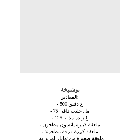
بوشنيخة
المقادير:
- 500 غ دقيق
- 75 مل حليب دافى
- 125 غ زبدة مذابة
- ملعقة كبيرة
يانسون
مطحون
- ملعقة كبيرة
قرفة
مطحونة
- ملعقة صغيرة من توابل المروزية