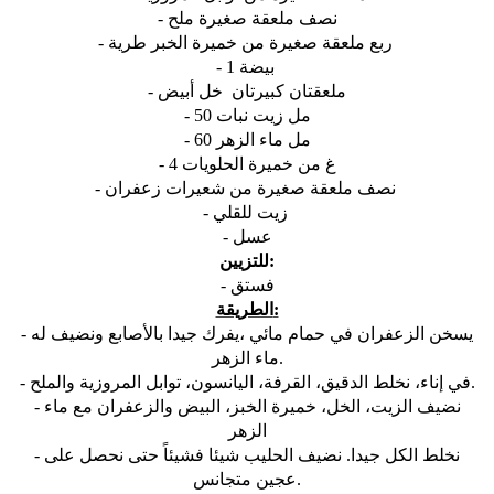
- نصف ملعقة صغيرة ملح
- ربع ملعقة صغيرة من خميرة الخبر طرية
- 1 بيضة
- ملعقتان كبيرتان خل أبيض
- 50 مل زيت نبات
- 60 مل ماء الزهر
- 4 غ من خميرة الحلويات
- نصف ملعقة صغيرة من شعيرات زعفران
- زيت للقلي
- عسل
للتزيين:
- فستق
الطريقة:
- يسخن الزعفران في حمام مائي ،يفرك جيدا بالأصابع ونضيف له
ماء الزهر.
- في إناء، نخلط الدقيق، القرفة، اليانسون، توابل المروزية والملح.
- نضيف الزيت، الخل، خميرة الخبز، البيض والزعفران مع ماء
الزهر
- نخلط الكل جيدا. نضيف الحليب شيئا فشيئاً حتی نحصل علی
عجين متجانس.