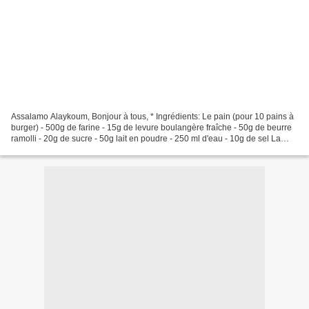
Assalamo Alaykoum, Bonjour à tous, * Ingrédients: Le pain (pour 10 pains à
burger) - 500g de farine - 15g de levure boulangère fraîche - 50g de beurre
ramolli - 20g de sucre - 50g lait en poudre - 250 ml d'eau - 10g de sel La
dorure: - 1 œuf - 1 càc d'eau...