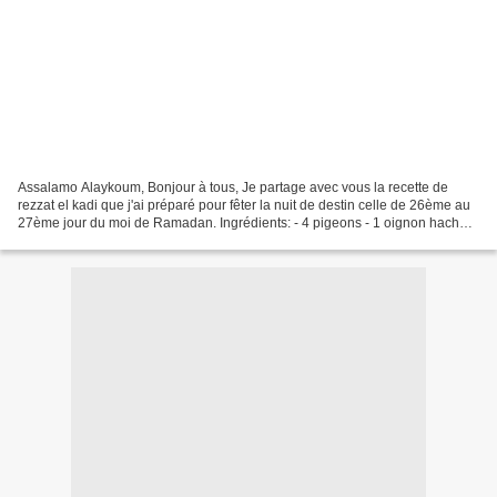
Assalamo Alaykoum, Bonjour à tous, Je partage avec vous la recette de
rezzat el kadi que j'ai préparé pour fêter la nuit de destin celle de 26ème au
27ème jour du moi de Ramadan. Ingrédients: - 4 pigeons - 1 oignon haché -
1 oignon émincée - Sel - 1 c.à.c...