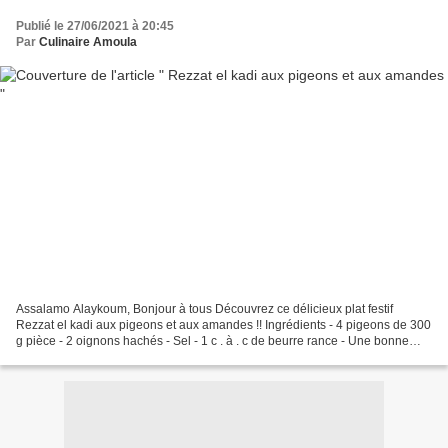
Publié le 27/06/2021 à 20:45
Par
Culinaire Amoula
Assalamo Alaykoum, Bonjour à tous Découvrez ce délicieux plat festif
Rezzat el kadi aux pigeons et aux amandes !! Ingrédients - 4 pigeons de 300
g pièce - 2 oignons hachés - Sel - 1 c . à . c de beurre rance - Une bonne
c.à.c de curcuma - Une bonne c.à.c...