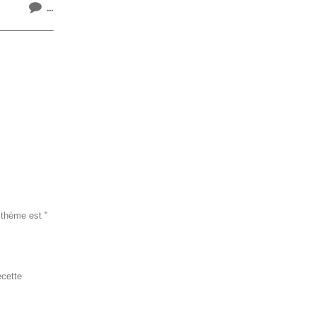
…
 thème est "
ecette