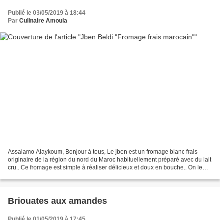
Publié le 03/05/2019 à 18:44
Par
Culinaire Amoula
Assalamo Alaykoum, Bonjour à tous, Le jben est un fromage blanc frais
originaire de la région du nord du Maroc habituellement préparé avec du lait
cru.. Ce fromage est simple à réaliser délicieux et doux en bouche.. On le
consomme au petit déjeuner ou...
Briouates aux amandes
Publié le 01/05/2019 à 17:45