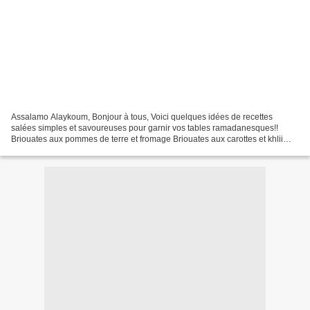
Assalamo Alaykoum, Bonjour à tous, Voici quelques idées de recettes
salées simples et savoureuses pour garnir vos tables ramadanesques!!
Briouates aux pommes de terre et fromage Briouates aux carottes et khlii
Briouates aux légumes et au thon Minis pastillas...