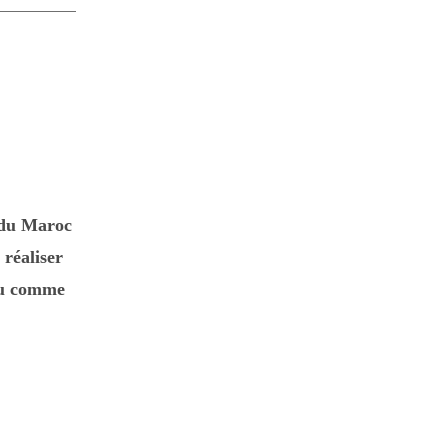
d du Maroc
 réaliser
ou comme