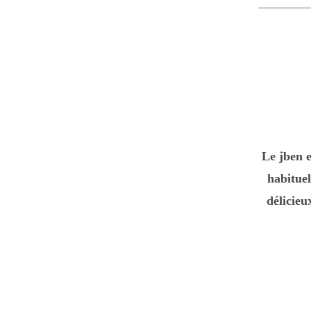
Assala
Le jben e
habituel
délicie