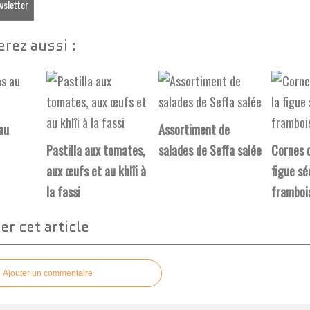
ewsletter
rez aussi :
 au
Assortiment de
Pastilla aux tomates,
salades de Seffa salée
Cornes d
aux œufs et au khlîi à
figue sé
la fassi
framboi
r cet article
Ajouter un commentaire