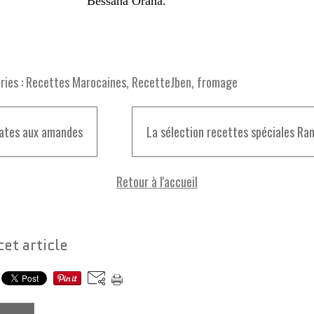
Bessaha Oraha.
ies :
Recettes Marocaines
,
RecetteJben
,
fromage
ates aux amandes
La sélection recettes spéciales R
Retour à l'accueil
cet article