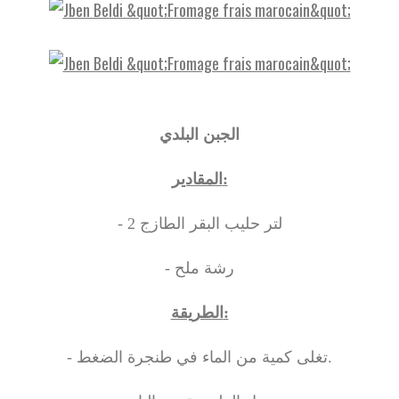
الجبن البلدي
المقادير:
- 2 لتر حليب البقر الطازج
- رشة ملح
الطريقة:
- تغلى كمية من الماء في طنجرة الضغط.