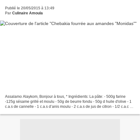
Publié le 20/05/2015 à 13:49
Par
Culinaire Amoula
Assalamo Alaykom, Bonjour à tous, * Ingrédients: La pâte: - 500g farine
-125g sésame grillé et moulu - 50g de beurre fondu - 50g d huile d'olive - 1
c.a.s de cannelle - 1 c.a.s d’anis moulu - 2 c.a.s de jus de citron - 1/2 c.a.c de
sel - Une pincée de...