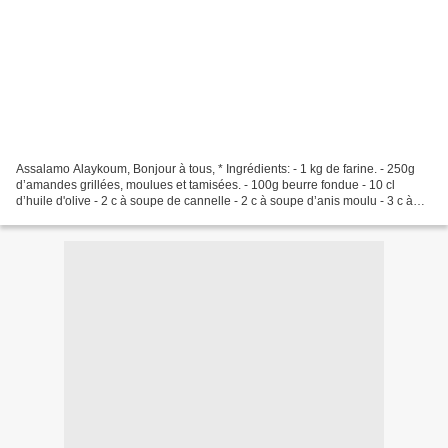
Assalamo Alaykoum, Bonjour à tous, * Ingrédients: - 1 kg de farine. - 250g
d’amandes grillées, moulues et tamisées. - 100g beurre fondue - 10 cl
d’huile d'olive - 2 c à soupe de cannelle - 2 c à soupe d’anis moulu - 3 c à
soupe de jus de citron - 1 c...