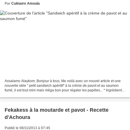
Par
Culinaire Amoula
Assalamo Alaykom, Bonjour à tous, Me voilà avec un nouvel article et une
nouvelle idée " petit sandwich apéritif" à la crème de pavot et au saumon
fumé, il est tout mini mais méga bon pour régaler les papilles... * Ingrédients:
Pâte sablé citron-pavot:...
Fekakess à la moutarde et pavot - Recette
d'Achoura
Publié le 08/11/2013 à 07:45