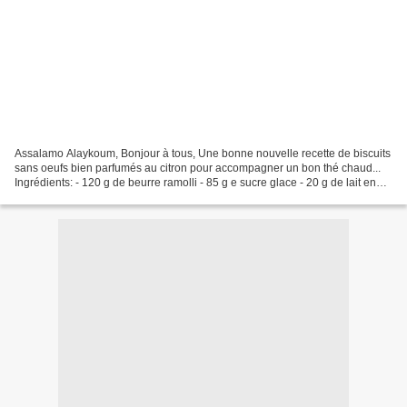
Assalamo Alaykoum, Bonjour à tous, Une bonne nouvelle recette de biscuits
sans oeufs bien parfumés au citron pour accompagner un bon thé chaud...
Ingrédients: - 120 g de beurre ramolli - 85 g e sucre glace - 20 g de lait en
poudre - 25 g de poudre d'amande...