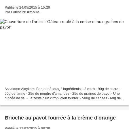
Publié le 24/05/2015 à 15:29
Par
Culinaire Amoula
Assalamo Alaykom, Bonjour à tous, * Ingrédients: - 3 œufs - 90g de sucre -
50g de farine - 25g de poudre d'amandes - 25g de graines de pavot - Une
pincée de sel - Le zeste d'un citron Pour fourrer: - 500g de cerises - 60g de
sucre -12g de maïzena -1/2...
Brioche au pavot fourrée à la crème d'orange
Publié le 13/02/2015 à 08:30