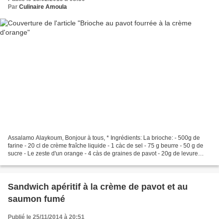
Par
Culinaire Amoula
Assalamo Alaykoum, Bonjour à tous, * Ingrédients: La brioche: - 500g de
farine - 20 cl de crème fraîche liquide - 1 càc de sel - 75 g beurre - 50 g de
sucre - Le zeste d'un orange - 4 càs de graines de pavot - 20g de levure
boulangère fraîche - 5 cl d'eau...
Sandwich apéritif à la crème de pavot et au
saumon fumé
Publié le 25/11/2014 à 20:51