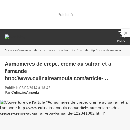
Publicité
MENU
Accueil
» Aumônières de crêpe, crème au safran et à l'amande http://www.culinaireamoula.com/article-aumonieres-de-crepes-creme-au-safran-et-a-l-amande-122341082.html
Aumônières de crêpe, crème au safran et à
l'amande
http://www.culinaireamoula.com/article-
aumonieres-de-crepes-creme-au-safran-et-a-l-
Publié le 03/02/2014 à 18:43
amande-122341082.html
Par
CulinaireAmoula