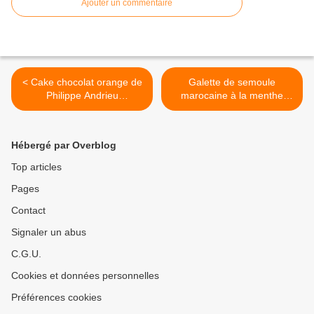
Ajouter un commentaire
< Cake chocolat orange de
Galette de semoule
Philippe Andrieu
marocaine à la menthe
http://www.culinaireamoula.
"Harcha"
com/article-cake-chocolat-
http://www.culinaireamoula.
a-l-orange-de-philippe-
com/article-galette-
Hébergé par Overblog
andrieu-122260916.html
marocaine-a-la-semoule-et-
a-la-menthe-harcha-
Top articles
122178012.html >
Pages
Contact
Signaler un abus
C.G.U.
Cookies et données personnelles
Préférences cookies